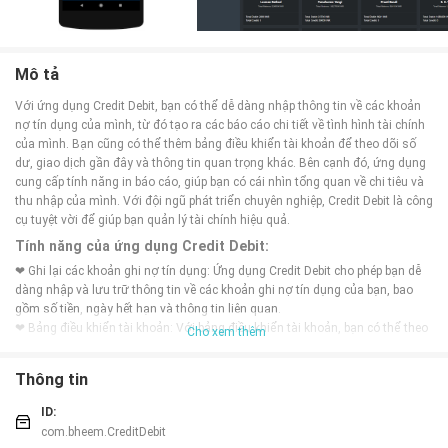
Mô tả
Với ứng dụng Credit Debit, bạn có thể dễ dàng nhập thông tin về các khoản
nợ tín dụng của mình, từ đó tạo ra các báo cáo chi tiết về tình hình tài chính
của mình. Bạn cũng có thể thêm bảng điều khiển tài khoản để theo dõi số
dư, giao dịch gần đây và thông tin quan trọng khác. Bên cạnh đó, ứng dụng
cung cấp tính năng in báo cáo, giúp bạn có cái nhìn tổng quan về chi tiêu và
thu nhập của mình. Với đội ngũ phát triển chuyên nghiệp, Credit Debit là công
cụ tuyệt vời để giúp bạn quản lý tài chính hiệu quả.
Tính năng của ứng dụng Credit Debit:
❤ Ghi lại các khoản ghi nợ tín dụng: Ứng dụng Credit Debit cho phép bạn dễ
dàng nhập và lưu trữ thông tin về các khoản ghi nợ tín dụng của bạn, bao
gồm số tiền, ngày hết hạn và thông tin liên quan.
❤ Bảng điều khiển tài khoản: Với bảng điều khiển tài khoản, bạn có thể theo
Cho xem thêm
dõi tình hình tài chính của mình một cách dễ dàng. Bạn sẽ biết được số tiền
đang nợ, số tiền đang có và số tiền đã trả.
Thông tin
❤ In báo cáo tài chính: Credit Debit cung cấp tính năng in báo cáo tài chính
chi tiết, giúp bạn có cái nhìn tổng quan về tình hình tài chính của mình. Bạn
ID:
có thể in báo cáo theo thời gian, loại giao dịch hoặc tài khoản cụ thể.
com.bheem.CreditDebit
❤ Quản lý nhiều tài khoản: Với ứng dụng này, bạn có thể quản lý nhiều tài