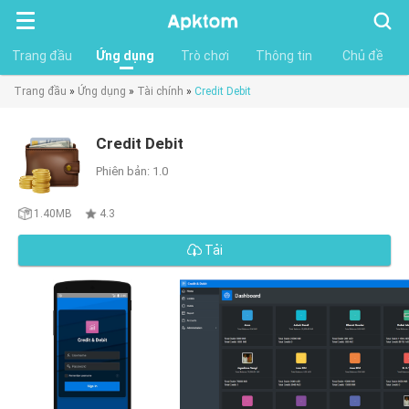
Tìm
kiếm
Trang đầu
Ứng dụng
Trò chơi
Thông tin
Chủ đề
Trang đầu
»
Ứng dụng
»
Tài chính
»
Credit Debit
Credit Debit
Phiên bản: 1.0
1.40MB
4.3
Tải