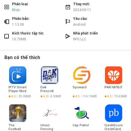
Kết luận:
Phân loại:
Thay mới:
Ứng dụng ФизКульт Нижний Новгород cung cấp 6 tính năng chính, bao
Khác
2024-09-11
gồm bảo hiểm và quản lý tài sản, tìm hiểu trạng thái trong chương trình
khách hàng thân thiết, đăng ký và lên lịch tập luyện, đăng ký và đào tạo cá
Phiên bản:
Yêu cầu:
nhân, quản lý tài sản và các tài khoản đăng ký, và báo cáo sự cố. Đây là một
1.13.08
Android
ứng dụng tiện ích đa chức năng cho người dùng quản lý tài chính, sức khỏe
Kích thước tập tin:
Nhà phát triển
và liên lạc với nhóm dịch vụ.
10.70MB
NFG LLC
Bạn có thể thích
IPTV Smart
Dak
Spoward
PARI МЛБЛ
Player Mod
Prescott
HD
4.5
29.00MB
4.0
4.90MB
4.3
114.74MB
4.3
70.40MB
Wallpapers
The
Union
Cap Patrol
CreditScore,
Football
Fencing
CreditCard,