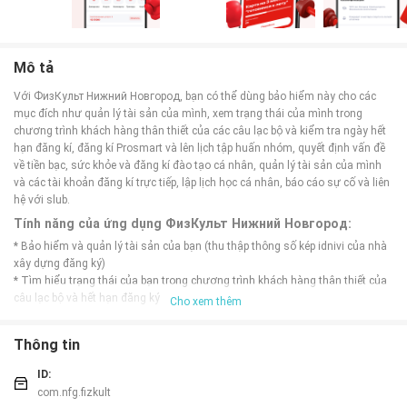
Mô tả
Với ФизКульт Нижний Новгород, bạn có thể dùng bảo hiểm này cho các
mục đích như quản lý tài sản của mình, xem trạng thái của mình trong
chương trình khách hàng thân thiết của các câu lạc bộ và kiểm tra ngày hết
hạn đăng kí, đăng kí Prosmart và lên lịch tập huấn nhóm, quyết định vấn đề
về tiền bạc, sức khỏe và đăng kí đào tạo cá nhân, quản lý tài sản của mình
và các tài khoản đăng kí trực tiếp, lập lịch học cá nhân, báo cáo sự cố và liên
hệ với slub.
Tính năng của ứng dụng ФизКульт Нижний Новгород:
* Bảo hiểm và quản lý tài sản của bạn (thu thập thông số kép idnivi của nhà
xây dựng đăng ký)
* Tìm hiểu trạng thái của bạn trong chương trình khách hàng thân thiết của
câu lạc bộ và hết hạn đăng ký
Cho xem thêm
* Đăng ký Prosmart và lên lịch tập luyện nhóm tôi quyết định vấn đề về tiền
bạc
Thông tin
* Sức khỏe và đăng ký đào tạo cá nhân
* Quản lý tài sản của bạn và các tài khoản đăng ký trực tiếp
ID:
* Báo cáo sự cố và liên hệ với slub
com.nfg.fizkult