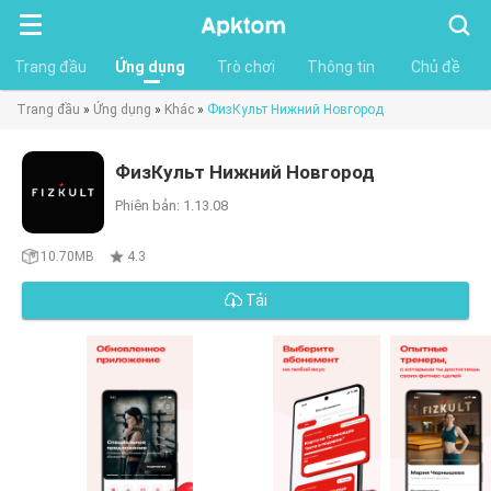
Tìm
kiếm
Trang đầu
Ứng dụng
Trò chơi
Thông tin
Chủ đề
Trang đầu
»
Ứng dụng
»
Khác
»
ФизКульт Нижний Новгород
ФизКульт Нижний Новгород
Phiên bản: 1.13.08
10.70MB
4.3
Tải