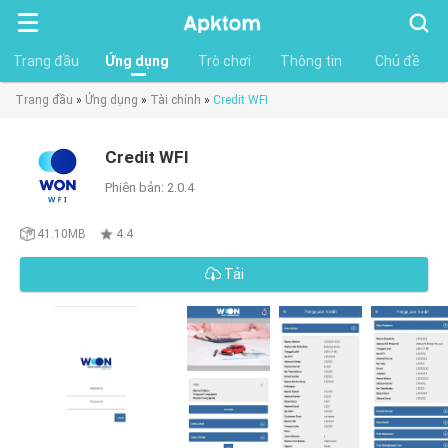
Tìm
kiếm
Trang đầu
Ứng dụng
Trò chơi
Thông tin
Chủ đề
Trang đầu
»
Ứng dụng
»
Tài chính
»
Credit WFI
Credit WFI
Phiên bản: 2.0.4
41.10MB
4.4
Tải