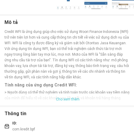
Mô tả
Credit WFI là ứng dụng giúp cho việc sử dụng Woori Finance Indonesia (WFI)
trở nên tiện lợi hơn và cung cấp thông tin chi tiết về việc sử dụng dịch vụ của
WFI. WFI là công ty được đăng ký và giám sát bởi Otoritas Jasa Keuangan.
Với ứng dụng tín dụng WFI, bạn có thể trải nghiệm cách thức tài trợ mới
ngay trong lòng bàn tay mọi lúc, mọi nơi. Moto của WFI là "Sẵn sàng đáp
ứng nhu cầu tài trợ của bạn". Tín dụng WFI có các tính năng như: mô phỏng
khoản vay, lựa chọn tái tài trợ, đăng ký vay, thông báo tình trạng vay, câu hỏi
thường gặp, gửi phàn nàn và gợi ý, thông tin về các chi nhánh và thông tin
về tín dụng WFI, và các tính năng hấp dẫn khác.
Tính năng của ứng dụng Credit WFI:
> Người dùng có thể thử nghiệm và tính toán trước các khoản vay tiềm năng
của mình để hiểu rõ về các khoản vay, lãi suất và khoản trả hàng tháng.
Cho xem thêm
> Ứng dụng này cung cấp cho người dùng sự linh hoạt để tái cấu trúc lại
khoản vay hiện tại của họ, giúp giảm gánh nặng tài chính và tiết kiệm chi phí.
Thông tin
> Người dùng có thể gửi đơn xin vay tiền thông qua ứng dụng này, tiết kiệm
thời gian và công sức so với việc phải đến ngân hàng trực tiếp.
ID:
> Ứng dụng cung cấp thông báo về trạng thái của khoản vay, từ việc duyệt
com.kredit.bpf
đơn, giải ngân đến việc trả nợ. Điều này giúp người dùng nắm bắt được