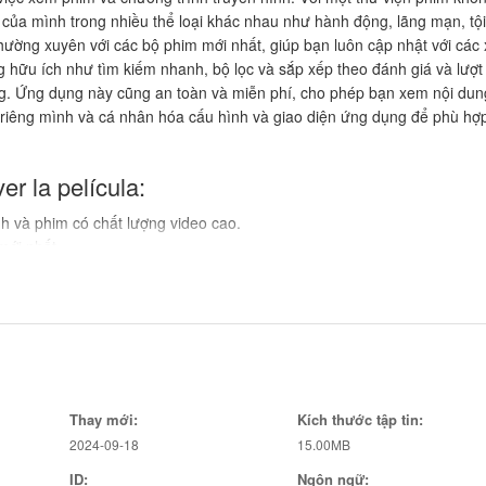
 của mình trong nhiều thể loại khác nhau như hành động, lãng mạn, tội
ờng xuyên với các bộ phim mới nhất, giúp bạn luôn cập nhật với các 
 hữu ích như tìm kiếm nhanh, bộ lọc và sắp xếp theo đánh giá và lượt
g. Ứng dụng này cũng an toàn và miễn phí, cho phép bạn xem nội du
a riêng mình và cá nhân hóa cấu hình và giao diện ứng dụng để phù hợp
r la película:
nh và phim có chất lượng video cao.
mới nhất.
ốt để dễ dàng tìm kiếm.
ng.
 nhân và điều chỉnh cấu hình và hiển thị.
Thay mới:
Kích thước tập tin:
à đa dạng, cung cấp trải nghiệm xem phim và chương trình truyền hình t
2024-09-18
15.00MB
g chú ý để người dùng tìm kiếm và tùy chỉnh theo ý thích của mình.
ID:
Ngôn ngữ: