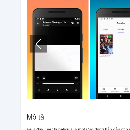
Mô tả
PelisPlay - ver la película là một ứng dụng hấp dẫn cho