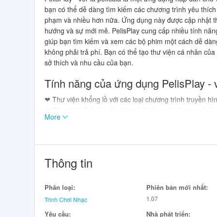
bạn có thể dễ dàng tìm kiếm các chương trình yêu thích
phạm và nhiều hơn nữa. Ứng dụng này được cập nhật thư
hướng và sự mới mẻ. PelisPlay cung cấp nhiều tính năng
giúp bạn tìm kiếm và xem các bộ phim một cách dễ dàn
không phải trả phí. Bạn có thể tạo thư viện cá nhân củ
sở thích và nhu cầu của bạn.
Tính năng của ứng dụng PelisPlay - ve
❤ Thư viện khổng lồ với các loại chương trình truyền hì
❤ Cập nhật định kỳ với những bộ phim và chương trình 
More
❤ Các bộ sưu tập temáticas và danh mục được tổ chức t
❤ An toàn và miễn phí, không cần đăng ký hay trả phí.
❤ Hỗ trợ nhiều dịch vụ tìm kiếm để tìm kiếm nhanh chó
❤ Tính cá nhân hóa cho phép người dùng tạo thư viện cá
Thông tin
Kết luận:
Phân loại:
Phiên bản mới nhất:
PelisPlay - ver la película có một thư viện phong phú v
1.07
và tiện lợi. Đồng thời, nó cung cấp nhiều tính năng đán
Trình Chơi Nhạc
Yêu cầu:
Nhà phát triển: