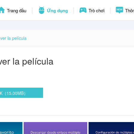
Trang đầu
Ứng dụng
Trò chơi
Thôn
 ver la película
ver la película
APK（15.00MB）