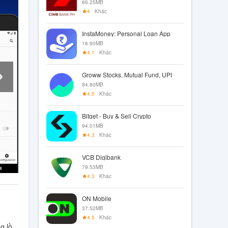
66.25MB
4
Khác
InstaMoney: Personal Loan App
16.90MB
4.1
Khác
Groww Stocks, Mutual Fund, UPI
84.80MB
4.5
Khác
Bitget - Buy & Sell Crypto
94.01MB
4.3
Khác
VCB Digibank
79.53MB
4.3
Khác
ON Mobile
37.52MB
4.5
Khác
g lồ,