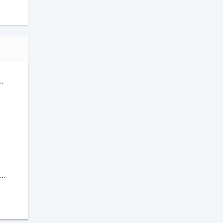
 music player Mod
.ly: Music Video Maker Mod