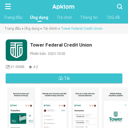
Tìm
kiếm
Trang đầu
Ứng dụng
Trò chơi
Thông tin
Chủ đề
Trang đầu
»
Ứng dụng
»
Tài chính
»
Tower Federal Credit Union
Tower Federal Credit Union
Phiên bản: 2023.10.02
31.00MB
4.2
Tải