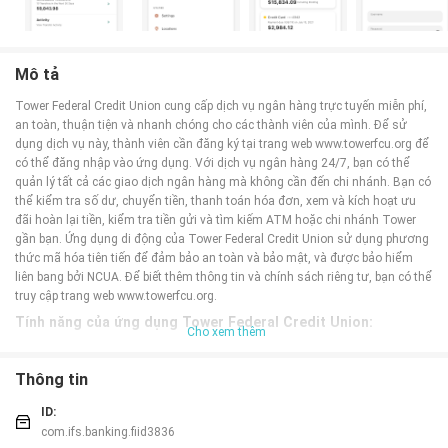
Mô tả
Tower Federal Credit Union cung cấp dịch vụ ngân hàng trực tuyến miễn phí,
an toàn, thuận tiện và nhanh chóng cho các thành viên của mình. Để sử
dụng dịch vụ này, thành viên cần đăng ký tại trang web www.towerfcu.org để
có thể đăng nhập vào ứng dụng. Với dịch vụ ngân hàng 24/7, bạn có thể
quản lý tất cả các giao dịch ngân hàng mà không cần đến chi nhánh. Bạn có
thể kiểm tra số dư, chuyển tiền, thanh toán hóa đơn, xem và kích hoạt ưu
đãi hoàn lại tiền, kiểm tra tiền gửi và tìm kiếm ATM hoặc chi nhánh Tower
gần bạn. Ứng dụng di động của Tower Federal Credit Union sử dụng phương
thức mã hóa tiên tiến để đảm bảo an toàn và bảo mật, và được bảo hiểm
liên bang bởi NCUA. Để biết thêm thông tin và chính sách riêng tư, bạn có thể
truy cập trang web www.towerfcu.org.
Tính năng của ứng dụng Tower Federal Credit Union:
Cho xem thêm
❤ Quản lý tài khoản: Người dùng có thể kiểm tra số dư tài khoản và lịch sử
giao dịch.
Thông tin
❤ Chuyển tiền: Người dùng có thể chuyển tiền giữa các tài khoản Tower của
mình.
ID:
❤ Thanh toán hóa đơn: Người dùng có thể thanh toán các hóa đơn của
com.ifs.banking.fiid3836
mình thông qua ứng dụng.