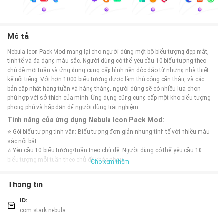
Mô tả
Nebula Icon Pack Mod mang lại cho người dùng một bộ biểu tượng đẹp mắt,
tinh tế và đa dạng màu sắc. Người dùng có thể yêu cầu 10 biểu tượng theo
chủ đề mỗi tuần và ứng dụng cung cấp hình nền độc đáo từ những nhà thiết
kế nổi tiếng. Với hơn 1000 biểu tượng được làm thủ công cẩn thận, và các
bản cập nhật hàng tuần và hàng tháng, người dùng sẽ có nhiều lựa chọn
phù hợp với sở thích của mình. Ứng dụng cũng cung cấp một kho biểu tượng
phong phú và hấp dẫn để người dùng trải nghiệm.
Tính năng của ứng dụng Nebula Icon Pack Mod:
⭐ Gói biểu tượng tinh vân: Biểu tượng đơn giản nhưng tinh tế với nhiều màu
sắc nổi bật.
⭐ Yêu cầu 10 biểu tượng/tuần theo chủ đề: Người dùng có thể yêu cầu 10
biểu tượng mỗi tuần theo chủ đề khác nhau.
Cho xem thêm
⭐ Hơn 1000 biểu tượng độc đáo: Ứng dụng cung cấp hơn 1000 biểu tượng
độc đáo được làm thủ công cẩn thận.
Thông tin
⭐ Cập nhật hàng tuần và hàng tháng: Các bản cập nhật thường xuyên giúp
người dùng có một kho biểu tượng phong phú để lựa chọn.
ID:
⭐ Hình nền độc đáo: Ứng dụng cung cấp những hình nền độc đáo được thiết
com.stark.nebula
kế bởi các nhà thiết kế nổi tiếng.