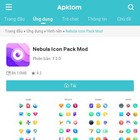
Tìm
kiếm
Trang đầu
Ứng dụng
Trò chơi
Thông tin
Chủ đề
Trang đầu
»
Ứng dụng
»
Hình nền
»
Nebula Icon Pack Mod
Nebula Icon Pack Mod
Phiên bản: 7.3.0
86.10MB
4.2
Tải