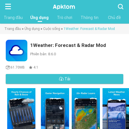
Tìm
kiếm
Trang đầu
Ứng dụng
Trò chơi
Thông tin
Chủ đề
Trang đầu
»
Ứng dụng
»
Cuộc sống
»
1Weather: Forecast & Radar Mod
1Weather: Forecast & Radar Mod
Phiên bản: 8.6.0
61.70MB
4.1
Tải