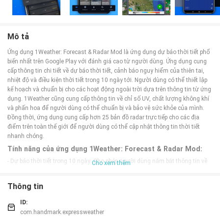
Mô tả
Ứng dụng 1Weather: Forecast & Radar Mod là ứng dụng dự báo thời tiết phổ
biến nhất trên Google Play với đánh giá cao từ người dùng. Ứng dụng cung
cấp thông tin chi tiết về dự báo thời tiết, cảnh báo nguy hiểm của thiên tai,
nhiệt độ và điều kiện thời tiết trong 10 ngày tới. Người dùng có thể thiết lập
kế hoạch và chuẩn bị cho các hoạt động ngoài trời dựa trên thông tin từ ứng
dụng. 1Weather cũng cung cấp thông tin về chỉ số UV, chất lượng không khí
và phấn hoa để người dùng có thể chuẩn bị và bảo vệ sức khỏe của mình.
Đồng thời, ứng dụng cung cấp hơn 25 bản đồ radar trực tiếp cho các địa
điểm trên toàn thế giới để người dùng có thể cập nhật thông tin thời tiết
nhanh chóng.
Tính năng của ứng dụng 1Weather: Forecast & Radar Mod:
- Dự báo thời tiết trong 10 ngày: Cho phép người dùng nắm bắt thông tin về
Cho xem thêm
nhiệt độ và điều kiện thời tiết trong thời gian dài.
- Cảnh báo thiên tai: Người dùng sẽ nhận được cảnh báo về sự nguy hiểm
Thông tin
của thiên tai như bão, lũ lụt, hạn hán.
- Chỉ số UV và chất lượng không khí: Cung cấp thông tin về chỉ số UV và chất
ID:
lượng không khí để giúp bảo vệ sức khỏe của người dùng.
com.handmark.expressweather
- Dữ liệu phấn hoa và cỏ dại: 1Weather giúp người dùng cập nhật thông tin về