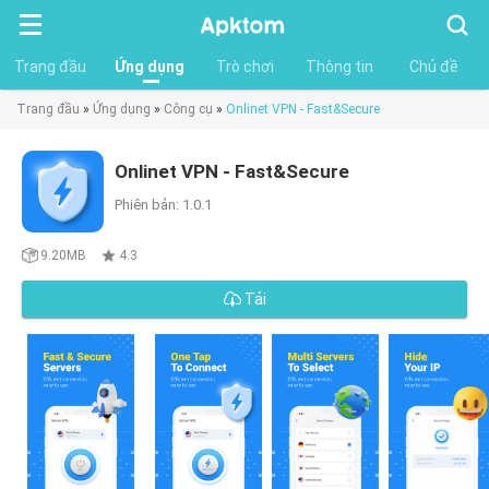
Tìm
kiếm
Trang đầu
Ứng dụng
Trò chơi
Thông tin
Chủ đề
Trang đầu
»
Ứng dụng
»
Công cụ
»
Onlinet VPN - Fast&Secure
Onlinet VPN - Fast&Secure
Phiên bản: 1.0.1
9.20MB
4.3
Tải