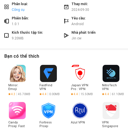
Kết luận:
Phân loại:
Thay mới:
Công cụ
2024-09-30
Với Onlinet VPN - Fast&Secure, bạn có thể trải nghiệm Internet một cách an
toàn và ẩn danh mà không lo lắng về việc bị theo dõi. Hãy tải ngay ứng dụng
Phiên bản:
Yêu cầu:
này để thưởng thức video, âm nhạc và truy cập trang web yêu thích một
1.0.1
Android
cách tự do và không giới hạn.
Kích thước tập tin:
Nhà phát triển
9.20MB
Jin cw
Bạn có thể thích
Mirror:
FastFind
Japan VPN
NitroTech
Emoji
VPN
Pro : VPN
VPN
meme
For Japan
4.3
45.70MB
4.4
0.00MB
4.4
15.50MB
4.4
61.10MB
maker
Candy
Fortress
Azul VPN
VPN
Proxy: Fast
Proxy-
Singapore