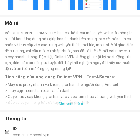
Mô tả
Với Onlinet VPN - Fast&Secure, bạn có thể thoải mái duyệt web mà không lo
bị giới hạn. Ứng dụng này giúp bạn ẩn danh trên mạng, bảo vệ thông tin cá
nhân và truy cập vào các trang web yêu thích mọi lúc, mọi nơi. Với giao diện
dễ sử dụng, chỉ cần một cú nhấp chuột, bạn đã có thể kết nối với máy chủ
proxy nhanh chóng. Đặc biệt, Onlinet VPN không ghi nhật ký hoạt động của
bạn, đảm bảo sự riêng tư tuyệt đối. Hãy trải nghiệm ngay để thấy sự thuận
tiện và an toàn mà ứng dụng mang lại!
Tính năng của ứng dụng Onlinet VPN - Fast&Secure:
> Máy chủ proxy nhanh và không giới hạn cho người dùng Android.
> Truy cập Internet an toàn và ẩn danh.
> Quyền truy cập không giới hạn vào video, âm nhạc và trang web yêu thích.
> Bảo vệ quyền riêng tư trực tuyến và ẩn địa chỉ IP.
Cho xem thêm
Mẹo chơi Onlinet VPN - Fast&Secure:
Thông tin
> Kết nối nhanh chóng với VPN chỉ bằng một cú nhấp chuột.
> Sử dụng chức năng toàn diện với kích thước nhỏ và giao diện dễ sử dụng.
ID:
> Truy cập vào phim và chương trình truyền hình từ mọi nơi trên thế giới.
com.onlinetboost.vpn
> Bảo vệ dữ liệu cá nhân của bạn với máy chủ mã hóa đầy đủ.