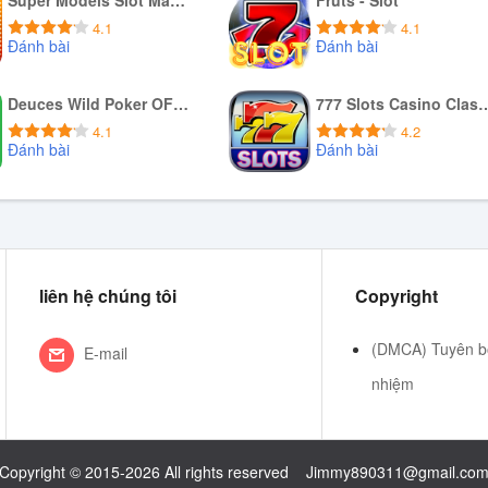
Super Models Slot Machines
Fruts - Slot
4.1
4.1
Đánh bài
Đánh bài
Tải xuống APK
Tải xuống APK
Deuces Wild Poker OFFLINE FREE
777 Slots Casino Cl
4.1
4.2
Đánh bài
Đánh bài
Tải xuống APK
Tải xuống APK
liên hệ chúng tôi
Copyright
(DMCA) Tuyên bố
E-mail
nhiệm
Copyright © 2015-2026 All rights reserved
Jimmy890311@gmail.co