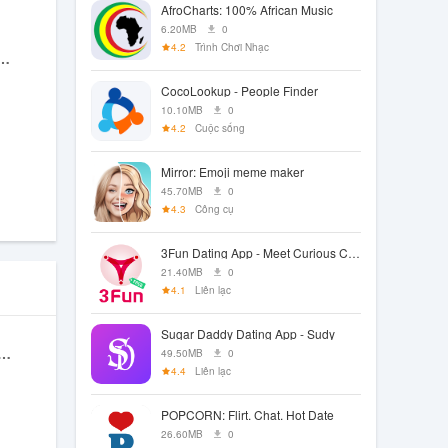
AfroCharts: 100% African Music
6.20MB
0
4.2
Trình Chơi Nhạc
 AI Chat and Training
CocoLookup - People Finder
10.10MB
0
4.2
Cuộc sống
Mirror: Emoji meme maker
45.70MB
0
4.3
Công cụ
3Fun Dating App - Meet Curious Couples & Singles
21.40MB
0
4.1
Liên lạc
Sugar Daddy Dating App - Sudy
us Slots | Slot Machine
49.50MB
0
4.4
Liên lạc
POPCORN: Flirt. Chat. Hot Date
26.60MB
0