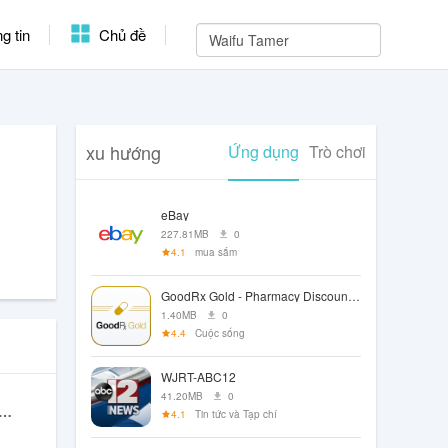
g tin
Chủ đề
xu hướng
Ứng dụng
Trò chơi
eBay
227.81MB
0
4.1
mua sắm
GoodRx Gold - Pharmacy Discount Card
1.40MB
0
4.4
Cuộc sống
WJRT-ABC12
41.20MB
0
DE 2: The Reflected World
4.1
Tin tức và Tạp chí