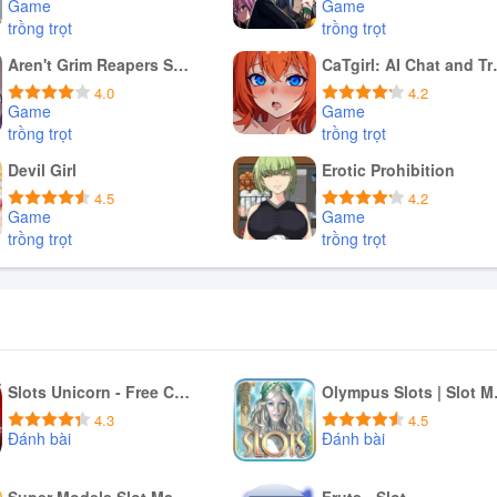
Game
Game
trồng trọt
trồng trọt
Download APK
Download APK
Aren't Grim Reapers Supposed to be Scary 0.1.7
CaTgirl:
4.0
4.2
Game
Game
trồng trọt
trồng trọt
Download APK
Download APK
Devil Girl
Erotic Prohibition
4.5
4.2
Game
Game
trồng trọt
trồng trọt
Download APK
Download APK
Slots Unicorn - Free Casino
Olymp
4.3
4.5
Đánh bài
Đánh bài
Tải xuống APK
Tải xuống APK