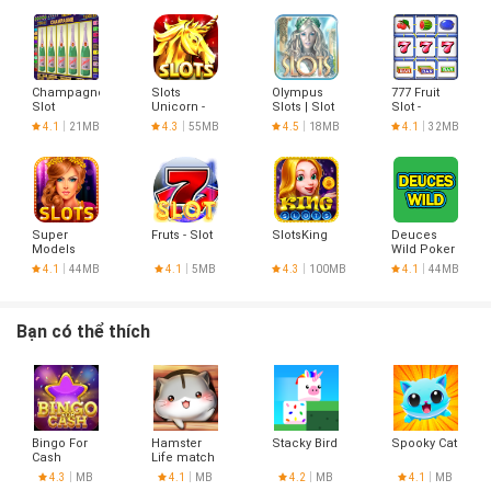
Champagne
Slots
Olympus
777 Fruit
Slot
Unicorn -
Slots | Slot
Slot -
Free
Machine
Cherry
4.1
21MB
4.3
55MB
4.5
18MB
4.1
32MB
Casino
Master
Super
Fruts - Slot
SlotsKing
Deuces
Models
Wild Poker
Slot
OFFLINE
4.1
44MB
4.1
5MB
4.3
100MB
4.1
44MB
Machines
FREE
Bạn có thể thích
Bingo For
Hamster
Stacky Bird
Spooky Cat
Cash
Life match
and home
4.3
MB
4.1
MB
4.2
MB
4.1
MB