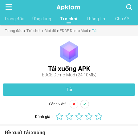
Tìm
kiếm
Trang đầu
Ứng dụng
Trò chơi
Thông tin
Chủ đề
Trang đầu
»
Trò chơi
»
Giải đố
»
EDGE Demo Mod
»
Tải
Tải xuống APK
EDGE Demo Mod (24.10MB)
Tải
Công việc?
Đánh giá：
Đề xuất tải xuống