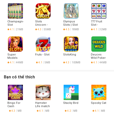
Champagne
Slots
Olympus
777 Fruit
Slot
Unicorn -
Slots | Slot
Slot -
Free
Machine
Cherry
4.1
21MB
4.3
55MB
4.5
18MB
4.1
32MB
Casino
Master
Super
Fruts - Slot
SlotsKing
Deuces
Models
Wild Poker
Slot
OFFLINE
4.1
44MB
4.1
5MB
4.3
100MB
4.1
44MB
Machines
FREE
Bạn có thể thích
Bingo For
Hamster
Stacky Bird
Spooky Cat
Cash
Life match
and home
4.3
MB
4.1
MB
4.2
MB
4.1
MB