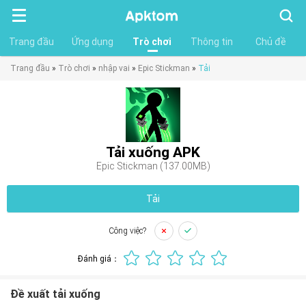
Tìm
kiếm
Trang đầu
Ứng dụng
Trò chơi
Thông tin
Chủ đề
Trang đầu
»
Trò chơi
»
nhập vai
»
Epic Stickman
»
Tải
Tải xuống APK
Epic Stickman (137.00MB)
Tải
Công việc?
Đánh giá：
Đề xuất tải xuống