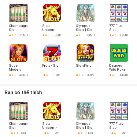
Champagne
Slots
Olympus
777 Fruit
Slot
Unicorn -
Slots | Slot
Slot -
Free
Machine
Cherry
4.1
21MB
4.3
55MB
4.5
18MB
4.1
32MB
Casino
Master
Super
Fruts - Slot
SlotsKing
Deuces
Models
Wild Poker
Slot
OFFLINE
4.1
44MB
4.1
5MB
4.3
100MB
4.1
44MB
Machines
FREE
Bạn có thể thích
Champagne
Slots
Olympus
777 Fruit
Slot
Unicorn -
Slots | Slot
Slot -
Free
Machine
Cherry
4.1
MB
4.3
MB
4.5
MB
4.1
MB
Casino
Master