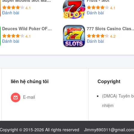
Super Models Slot Machines
Fruts - Slot
4.1
4.1
Đánh bài
Đánh bài
Tải xuống APK
Tải xuống APK
Deuces Wild Poker OFFLINE FREE
777 Slots Casino Cl
4.1
4.2
Đánh bài
Đánh bài
Tải xuống APK
Tải xuống APK
liên hệ chúng tôi
Copyright
(DMCA) Tuyên bố
E-mail
nhiệm
Copyright © 2015-2026 All rights reserved
Jimmy890311@gmail.co