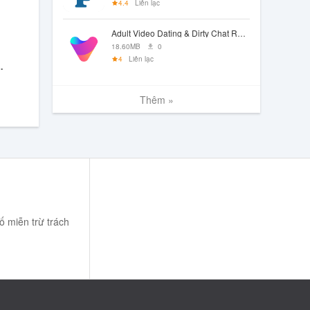
4.4
Liên lạc
Adult Video Dating & Dirty Chat Rooms — Video Live
18.60MB
0
4
Liên lạc
assic Slots
Thêm »
 miễn trừ trách
m