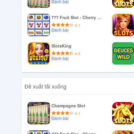
Đánh bài
Download APK
777 Fruit Slot - Cherry Master
4.1
Đánh bài
Download APK
SlotsKing
4.3
Đánh bài
Download APK
Đề xuất tải xuống
Champagne Slot
4.1
Đánh bài
Tải xuống APK