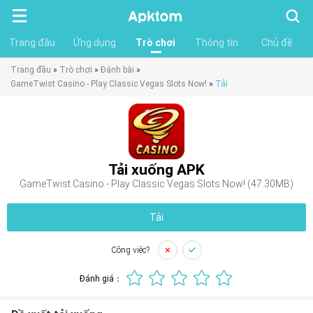
Tìm
kiếm
Trang đầu
Ứng dụng
Trò chơi
Thông tin
Chủ đề
Trang đầu
»
Trò chơi
»
Đánh bài
»
GameTwist Casino - Play Classic Vegas Slots Now!
»
Tải
Tải xuống APK
GameTwist Casino - Play Classic Vegas Slots Now! (47.30MB)
Tải
Công việc?
Đánh giá：