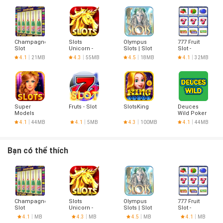
Champagne
Slots
Olympus
777 Fruit
Slot
Unicorn -
Slots | Slot
Slot -
Free
Machine
Cherry
4.1
21MB
4.3
55MB
4.5
18MB
4.1
32MB
Casino
Master
Super
Fruts - Slot
SlotsKing
Deuces
Models
Wild Poker
Slot
OFFLINE
4.1
44MB
4.1
5MB
4.3
100MB
4.1
44MB
Machines
FREE
Bạn có thể thích
Champagne
Slots
Olympus
777 Fruit
Slot
Unicorn -
Slots | Slot
Slot -
Free
Machine
Cherry
4.1
MB
4.3
MB
4.5
MB
4.1
MB
Casino
Master