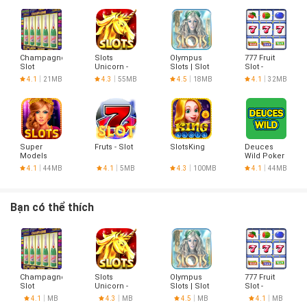
Champagne
Slots
Olympus
777 Fruit
Slot
Unicorn -
Slots | Slot
Slot -
Free
Machine
Cherry
4.1
21MB
4.3
55MB
4.5
18MB
4.1
32MB
Casino
Master
Super
Fruts - Slot
SlotsKing
Deuces
Models
Wild Poker
Slot
OFFLINE
4.1
44MB
4.1
5MB
4.3
100MB
4.1
44MB
Machines
FREE
Bạn có thể thích
Champagne
Slots
Olympus
777 Fruit
Slot
Unicorn -
Slots | Slot
Slot -
Free
Machine
Cherry
4.1
MB
4.3
MB
4.5
MB
4.1
MB
Casino
Master