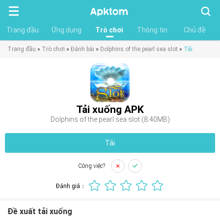
Tìm
kiếm
Trang đầu
Ứng dụng
Trò chơi
Thông tin
Chủ đề
Trang đầu
»
Trò chơi
»
Đánh bài
»
Dolphins of the pearl sea slot
»
Tải
Tải xuống APK
Dolphins of the pearl sea slot (8.40MB)
Tải
Công việc?
Đánh giá：
Đề xuất tải xuống