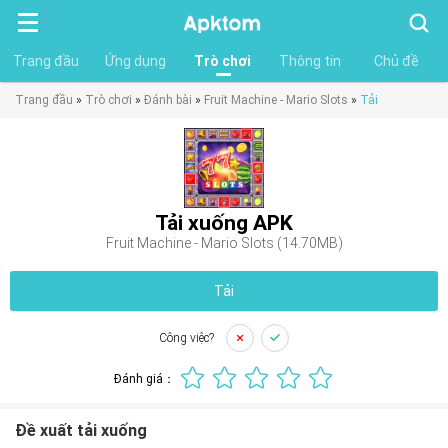
Tìm
kiếm
Trang đầu
Ứng dụng
Trò chơi
Thông tin
Chủ đề
Trang đầu
»
Trò chơi
»
Đánh bài
»
Fruit Machine - Mario Slots
»
Tải
Tải xuống APK
Fruit Machine - Mario Slots (14.70MB)
Tải
Công việc?
Đánh giá：
Đề xuất tải xuống