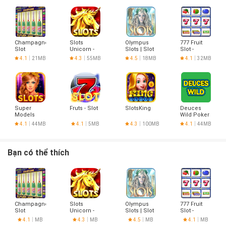
Champagne
Slots
Olympus
777 Fruit
Slot
Unicorn -
Slots | Slot
Slot -
Free
Machine
Cherry
4.1
21MB
4.3
55MB
4.5
18MB
4.1
32MB
Casino
Master
Super
Fruts - Slot
SlotsKing
Deuces
Models
Wild Poker
Slot
OFFLINE
4.1
44MB
4.1
5MB
4.3
100MB
4.1
44MB
Machines
FREE
Bạn có thể thích
Champagne
Slots
Olympus
777 Fruit
Slot
Unicorn -
Slots | Slot
Slot -
Free
Machine
Cherry
4.1
MB
4.3
MB
4.5
MB
4.1
MB
Casino
Master