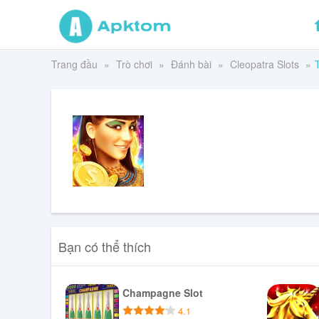
Trang đầu
Trò chơi
Đánh bài
Cleopatra Slots
Bạn có thể thích
Champagne Slot
4.1