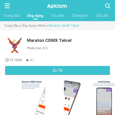
Tìm
kiếm
Trang đầu
Ứng dụng
Trò chơi
Thông tin
Chủ đề
Trang đầu
»
Ứng dụng
»
Khác
»
Maraton CDMX Telcel
Maraton CDMX Telcel
Phiên bản: 8.5
18.70MB
4.1
Tải