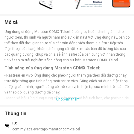
Mô tả
Ứng dụng di động Maraton CDMX Telcel là công cụ hoàn chỉnh giành cho
người xem, thí sinh và người hâm mộ sự kiện này! Với ứng dụng này, bạn có
thể theo dõi thời gian thực của các vận động viên tham gia (trực tiếp trên
điện thoại của bạn), khám phá mạng xã hội, xem các bản đồ tương tác của
các quãng đường, chụp và chia sẻ ảnh selfie của bạn cùng với nhận thông
tin và tạo ra trải nghiệm sống động cho sự kiện Maraton CDMX Telcel.
Tính năng của ứng dụng Maraton CDMX Telcel:
- Rastrear en vivo: Ứng dụng cho phép người tham gia theo dõi đường chạy
trực tiếp thông qua tính năng rastrear en vivo. Bằng cách sử dụng điện thoại
di động của mình, người dùng có thể xem vị trí hiện tại của mình trên bản đồ
và theo dõi quãng đường đã chạy.
- Mạng xã hội: Ứng dụng cung cấp một mạng xã hội tích hợp, cho phép người
Cho xem thêm
dùng kết nối với những người tham gia và người hâm mộ khác. Người dùng
có thể xem bài đăng, tương tác và chia sẻ trải nghiệm của mình trong sự
Thông tin
kiện.
- Ver bản đồ tương tác de los cursos: Ứng dụng có tính năng bản đồ tương
ID:
tác, giúp người dùng khám phá dễ dàng các khóa học và lộ trình của sự kiện.
com.mylaps.eventapp.maratoncdmxtelcel
Người dùng có thể xem thông tin chi tiết về từng khóa học và tạo lịch trình