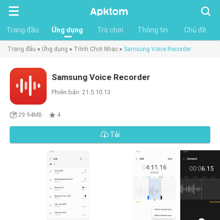
Tìm
kiếm
Trang đầu
Ứng dụng
Trò chơi
Thông tin
Chủ đề
Trang đầu
»
Ứng dụng
»
Trình Chơi Nhạc
»
Samsung Voice Recorder
Samsung Voice Recorder
Phiên bản: 21.5.10.13
29.94MB
4
Tải