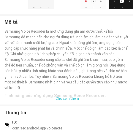
Mô tả
Samsung Voice Recorder là một ứng dụng ghi âm được thiết kế bởi
Samsung để mang đến cho người dùng trải nghiệm ghi âm dễ dàng và tuyệt
vời với âm thanh chất lượng cao. Ngoài khả năng ghi âm, ứng dụng còn
cung cấp chức năng phát lại và chỉnh sửa. Một chế độ ghi âm đặc biệt là chế
độ "Ghi nhớ giọng nói" cho phép chuyển đổi giọng nói thành văn bản.
Samsung Voice Recorder cung cấp ba chế độ ghi âm khác nhau, bao gồm
chế độ tiêu chuẩn, chế độ phỏng vấn và chế độ ghi âm giọng nói. Ứng dụng
còn hỗ trợ nhiều tính năng khác như đánh dấu, ghi trong nền và chia sẻ bản
ghi âm với bạn bè. Tuy nhiên, Samsung Voice Recorder không hỗ trợ trên
một số thiết bị Samsung nhất định và yêu cầu các quyền truy cập như micro
và lưu trữ.
Tính năng của ứng dụng Samsung Voice Recorder:
Cho xem thêm
⭐ Ghi âm chất lượng cao: Ứng dụng cung cấp khả năng ghi âm với âm thanh
chất lượng cao, mang lại trải nghiệm ghi âm dễ dàng và tuyệt vời.
Thông tin
⭐ Chức năng phát lại: Người dùng có thể phát lại các tập tin âm thanh đã ghi
và nghe lại nội dung mình đã ghi lại.
ID:
⭐ Chế độ ghi âm "Ghi nhớ giọng nói": Đây là chế độ ghi âm đặc biệt cho phép
com.sec.android.app.voicenote
người dùng chuyển đổi giọng nói thành văn bản (lời nói thành văn bản), giúp