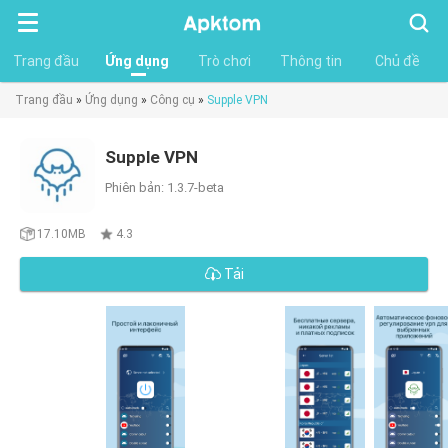
Tìm
kiếm
Trang đầu
Ứng dụng
Trò chơi
Thông tin
Chủ đề
Trang đầu
»
Ứng dụng
»
Công cụ
»
Supple VPN
Supple VPN
Phiên bản: 1.3.7-beta
17.10MB
4.3
Tải