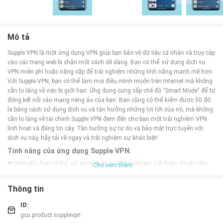
Mô tả
Supple VPN là một ứng dụng VPN giúp bạn bảo vệ dữ liệu cá nhân và truy cập
vào các trang web bị chặn một cách dễ dàng. Bạn có thể sử dụng dịch vụ
VPN miễn phí hoặc nâng cấp để trải nghiệm những tính năng mạnh mẽ hơn.
Với Supple VPN, bạn có thể làm mọi điều mình muốn trên Internet mà không
cần lo lắng về việc bị giới hạn. Ứng dụng cung cấp chế độ "Smart Mode" để tự
động kết nối vào mạng riêng ảo của bạn. Bạn cũng có thể kiếm được 50 đô
la bằng cách sử dụng dịch vụ và tận hưởng những lợi ích của nó, mà không
cần lo lắng về tài chính.Supple VPN đem đến cho bạn một trải nghiệm VPN
linh hoạt và đáng tin cậy. Tận hưởng sự tự do và bảo mật trực tuyến với
dịch vụ này, hãy tải về ngay và trải nghiệm sự khác biệt!
Tính năng của ứng dụng Supple VPN:
❤ Miễn phí: Bạn có thể sử dụng dịch vụ VPN miễn phí, tiết kiệm chi phí cho
Cho xem thêm
bạn.
❤ Bảo mật thông tin: Supple VPN bảo vệ thông tin cá nhân của bạn trên
Thông tin
Internet và giúp bạn duyệt web một cách an toàn.
❤ Đa nền tảng: Ứng dụng hỗ trợ trên nhiều nền tảng, bao gồm Windows,
ID:
Mac, Android và iOS, giúp bạn truy cập VPN từ bất kỳ thiết bị nào.
gcu.product.supplevpn
❤ Tốc độ cao: Supple VPN cung cấp tốc độ kết nối nhanh, cho phép bạn xem