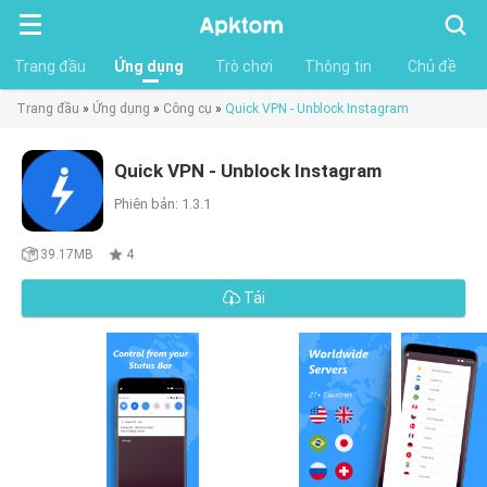
Tìm
kiếm
Trang đầu
Ứng dụng
Trò chơi
Thông tin
Chủ đề
Trang đầu
»
Ứng dụng
»
Công cụ
»
Quick VPN - Unblock Instagram
Quick VPN - Unblock Instagram
Phiên bản: 1.3.1
39.17MB
4
Tải