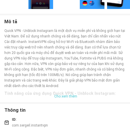
Mô tả
Quick VPN - Unblock Instagram là một dịch vụ miễn phí và không giới hạn tại
Việt Nam. Để sử dụng nhanh chóng và dễ dàng, bạn chỉ cần nhấn vào nút
Cài đặt nhanh. InstantVPN cũng hỗ trợ Wi-Fi và Bluetooth nhằm đảm bảo
việc truy cập web trở nên nhanh chóng và dễ dàng. Bạn có thể lựa chọn từ
hơn 20 quốc gia và máy chủ để duyệt web an toàn và miễn phí mãi mãi. Sử
dụng VPN này để truy cập Instagram, YouTube, Fortnite và PUBG mà không
gặp rào cản. Hơn nữa, VPN còn giúp bảo vệ sự riêng tư của bạn khi sử dụng
Wi-Fi công cộng. Đặc biệt, VPN này đơn giản, nhanh chóng và có băng thông
không giới hạn (tốc độ trên 100MB/s). Nó cũng giúp bạn tránh chặn
Instagram và các trang web khác. Đây là giải pháp VPN bảo mật đơn giản
nhất dành cho các thiết bị Android.
Tính năng của ứng dụng Quick VPN - Unblock Instagram:
Cho xem thêm
Dịch vụ mạng riêng ảo miễn phí và không giới hạn: Người dùng có thể sử
dụng ứng dụng này mà không phải trả phí và không có giới hạn về lưu lượng
Thông tin
truy cập internet.
Cài đặt nhanh và dễ dàng: Ứng dụng có một nút cài đặt nhanh giúp người
ID:
dùng thực hiện việc thiết lập VPN một cách dễ dàng và nhanh chóng.
com.sergeil.instantvpn
Truy cập nhanh và dễ dàng: Ứng dụng hỗ trợ việc truy cập nhanh chóng và