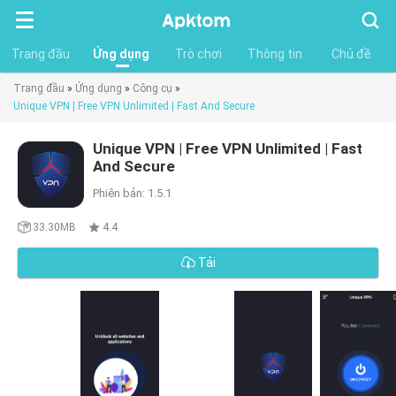
Tìm
kiếm
Trang đầu
Ứng dụng
Trò chơi
Thông tin
Chủ đề
Trang đầu
»
Ứng dụng
»
Công cụ
»
Unique VPN | Free VPN Unlimited | Fast And Secure
Unique VPN | Free VPN Unlimited | Fast
And Secure
Phiên bản: 1.5.1
33.30MB
4.4
Tải