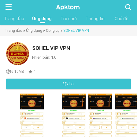
Tìm
kiếm
Trang đầu
Ứng dụng
Trò chơi
Thông tin
Chủ đề
Trang đầu
»
Ứng dụng
»
Công cụ
»
SOHEL VIP VPN
SOHEL VIP VPN
Phiên bản: 1.0
6.10MB
4
Tải