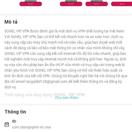
Mô tả
SOHEL VIP VPN được đánh giá là một dịch vụ VPN chất lượng tại Việt Nam.
Với SOHEL VIP VPN, bạn có thể kết nối nhanh hơn và an toàn hơn. Dịch vụ
này cung cấp các máy chủ mạnh mẽ và toàn cầu, giúp bạn duyệt web một
cách dễ dàng và bảo vệ bảo mật thông tin cá nhân của mình.Không chỉ vậy,
SOHEL VIP VPN còn cung cấp kết nối internet tốc độ 5G siêu nhanh, giúp bạn
trải nghiệm một truy cập internet mượt mà và không giới hạn. Ngoài ra, dịch
vụ này còn cho phép bạn ẩn địa chỉ IP của mình và truy cập các trang web bị
chặn yêu thích.Với SOHEL VIP VPN, bạn cũng có thể cải thiện hiệu suất và
tính ổn định của kết nối VPN. Chúng tôi khuyến nghị liên hệ với chúng tôi qua
địa chỉ email
tangailbd128@gmail.com
để biết thêm thông tin và đăng ký
dịch vụ.
Tính năng của ứng dụng SOHEL VIP VPN:
Cho xem thêm
* Kết nối nhanh hơn và an toàn hơn: Ứng dụng này cung cấp một kết nối VPN
nhanh hơn và an toàn hơn so với các phương pháp kết nối thông thường.
Thông tin
Điều này giúp người dùng truy cập Internet một cách nhanh chóng và đảm
bảo tính riêng tư, bảo mật của thông tin cá nhân.
ID:
* Máy chủ mạnh mẽ và toàn cầu: Ứng dụng này có sẵn một mạng lưới máy
com.sbsvipvpnin.im.one
chủ mạnh mẽ và đa quốc gia. Điều này cho phép người dùng kết nối từ nhiều