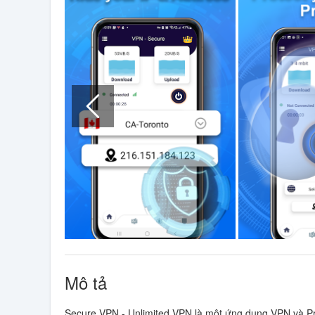
Mô tả
Secure VPN - Unlimited VPN là một ứng dụng VPN và Pr