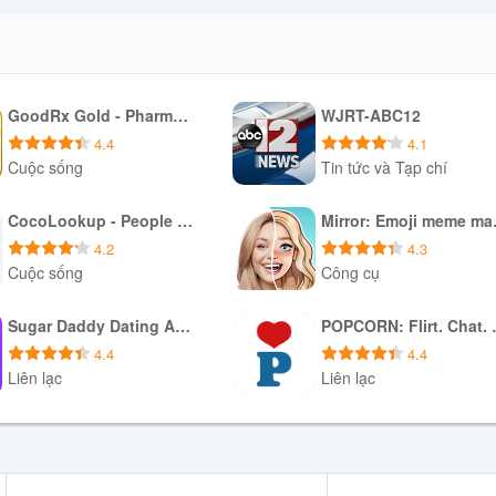
GoodRx Gold - Pharmacy Discount Card
WJRT-ABC12
4.4
4.1
Cuộc sống
Tin tức và Tạp chí
Tải xuống APK
Tải xuống APK
CocoLookup - People Finder
Mirr
4.2
4.3
Cuộc sống
Công cụ
Tải xuống APK
Tải xuống APK
Sugar Daddy Dating App - Sudy
POPCORN:
4.4
4.4
Liên lạc
Liên lạc
Tải xuống APK
Tải xuống APK