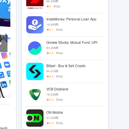
66.25MB
4
Khác
InstaMoney: Personal Loan App
16.90MB
4.1
Khác
Groww Stocks, Mutual Fund, UPI
84.80MB
4.5
Khác
Bitget - Buy & Sell Crypto
94.01MB
4.3
Khác
VCB Digibank
79.53MB
4.3
Khác
ON Mobile
37.52MB
4.5
Khác
danh.