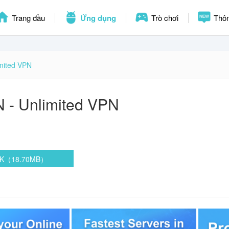
Trang đầu
Ứng dụng
Trò chơi
Thôn
mited VPN
 - Unlimited VPN
APK（18.70MB）