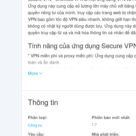
Ứng dụng này cung cấp số lượng lớn máy chủ với băng 
quyền riêng tư của mình, truy cập các trang web bị chặ
VPN bao gồm tốc độ VPN siêu nhanh, không giới hạn thờ
không có nhật ký người dùng được lưu. Ứng dụng này dễ
quyền truy cập từ xa và mã hóa thông tin cá nhân để đ
Tính năng của ứng dụng Secure VPN
* VPN miễn phí và proxy miễn phí: Ứng dụng cung cấp 
toàn và ẩn danh.
* Tốc độ VPN nhanh: Ứng dụng đảm bảo tốc độ VPN nhan
More
cách mượt mà.
* Bảo mật WiFi và quyền riêng tư: Ứng dụng bảo vệ quyề
cá nhân của bạn bị đánh cắp.
* Không giới hạn thời gian, dữ liệu và băng thông: Ứng 
Thông tin
cho phép bạn sử dụng ứng dụng một cách thoải mái và 
* Đơn giản và dễ sử dụng: Ứng dụng chỉ yêu cầu một l
cấu hình phức tạp.
Phân loại:
Phiên bản mới nhất:
* Tăng tốc truyền phát video: Ứng dụng giúp tăng tốc t
1.7
Công cụ
cách trơn tru và không có gián đoạn.
Yêu cầu:
Nhà phát triển: