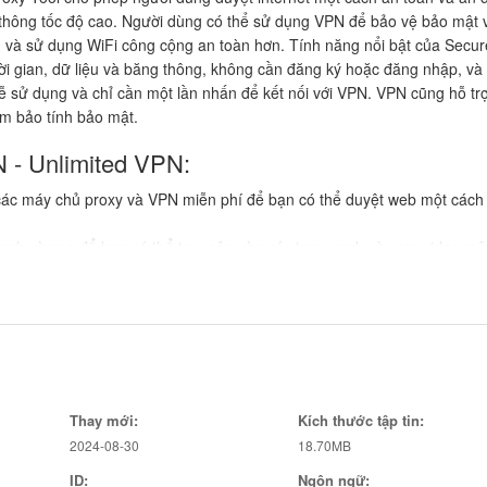
thông tốc độ cao. Người dùng có thể sử dụng VPN để bảo vệ bảo mật 
n và sử dụng WiFi công cộng an toàn hơn. Tính năng nổi bật của Secur
i gian, dữ liệu và băng thông, không cần đăng ký hoặc đăng nhập, và
 sử dụng và chỉ cần một lần nhấn để kết nối với VPN. VPN cũng hỗ tr
ảm bảo tính bảo mật.
 - Unlimited VPN:
các máy chủ proxy và VPN miễn phí để bạn có thể duyệt web một cách
h và cao để bạn có thể truy cập vào các trang web và xem video mộ
n riêng tư của bạn khi sử dụng WiFi công cộng, giúp ngăn chặn thông 
dụng không giới hạn thời gian sử dụng, dung lượng dữ liệu và băng thôn
không bị hạn chế.
ần nhấn để kết nối với VPN, giúp người dùng dễ dàng sử dụng mà khôn
Thay mới:
Kích thước tập tin:
rải nghiệm truyền phát video của bạn, đảm bảo bạn có thể xem video m
2024-08-30
18.70MB
ID:
Ngôn ngữ: