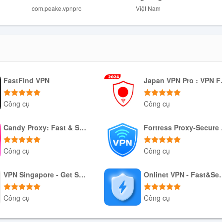
com.peake.vpnpro
Việt Nam
tính năng hữu ích như VPN miễn phí, bảo mật WiFi và quyền riêng tư,
và băng thông. Ngoài ra, giao diện đơn giản và dễ sử dụng của ứng dụn
toàn.
FastFind VPN
Japan 
Công cụ
Công cụ
Tải xuống APK
Tải xuống APK
Candy Proxy: Fast & Safe VPN
For
Công cụ
Công cụ
Tải xuống APK
Tải xuống APK
VPN Singapore - Get SG IP
Onlinet VP
Công cụ
Công cụ
Tải xuống APK
Tải xuống APK