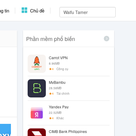
g tin
Chủ đề
Phần mềm phổ biến
Carrot VPN
8.96MB
4
Công cụ
MyBambu
28.58MB
4
Tài chính
Yandex Pay
22.52MB
4
Khác
CIMB Bank Philippines