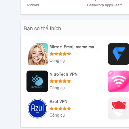
Tổng kết:
Android
Peakecorp Apps Team
Ứng dụng Secure VPN - Unlimited VPN cung cấp một số 
độ VPN nhanh, và không có giới hạn thời gian, dữ liệu 
Bạn có thể thích
người dùng truy cập vào web một cách thuận tiện và an 
Mirror: Emoji meme maker
Công cụ
Tải xuống APK
NitroTech VPN
Công cụ
Tải xuống APK
Azul VPN
Công cụ
Tải xuống APK