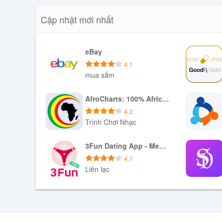
Cập nhật mới nhất
eBay
4.1
mua sắm
Tải xuống APK
AfroCharts: 100% African Music
4.2
Trình Chơi Nhạc
Tải xuống APK
3Fun Dating App - Meet Curious Couples & Singles
4.1
Liên lạc
Tải xuống APK