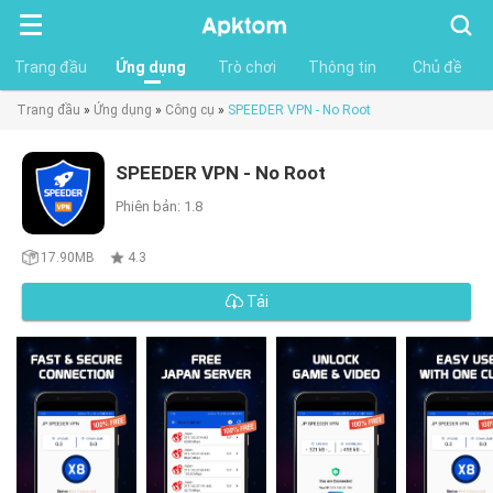
Tìm
kiếm
Trang đầu
Ứng dụng
Trò chơi
Thông tin
Chủ đề
Trang đầu
»
Ứng dụng
»
Công cụ
»
SPEEDER VPN - No Root
SPEEDER VPN - No Root
Phiên bản: 1.8
17.90MB
4.3
Tải