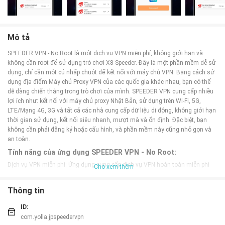
Mô tả
SPEEDER VPN - No Root là một dịch vụ VPN miễn phí, không giới hạn và
không cần root để sử dụng trò chơi X8 Speeder. Đây là một phần mềm dễ sử
dụng, chỉ cần một cú nhấp chuột để kết nối với máy chủ VPN. Bằng cách sử
dụng địa điểm Máy chủ Proxy VPN của các quốc gia khác nhau, bạn có thể
dễ dàng chiến thắng trong trò chơi của mình. SPEEDER VPN cung cấp nhiều
lợi ích như: kết nối với máy chủ proxy Nhật Bản, sử dụng trên Wi-Fi, 5G,
LTE/Mạng 4G, 3G và tất cả các nhà cung cấp dữ liệu di động, không giới hạn
thời gian sử dụng, kết nối siêu nhanh, mượt mà và ổn định. Đặc biệt, bạn
không cần phải đăng ký hoặc cấu hình, và phần mềm này cũng nhỏ gọn và
an toàn.
Tính năng của ứng dụng SPEEDER VPN - No Root:
Dịch vụ VPN miễn phí: Ứng dụng cung cấp dịch vụ VPN hoàn toàn miễn phí
Cho xem thêm
cho người dùng.
Kết nối không cần root: Người dùng có thể kết nối với trò chơi X8 Speeder mà
Thông tin
không cần root thiết bị của mình.
Dễ sử dụng: Một cú nhấp chuột là đủ để kết nối với máy chủ VPN.
ID:
Sử dụng máy chủ Proxy VPN của các quốc gia khác: Người dùng có thể sử
com.yolla.jpspeedervpn
dụng vị trí máy chủ proxy VPN của các quốc gia khác để dễ dàng giành chiến