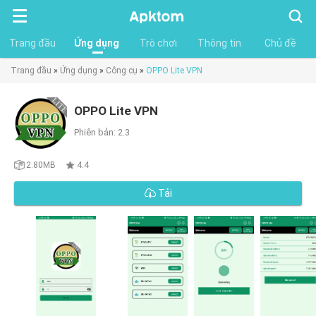
Tìm
kiếm
Trang đầu
Ứng dụng
Trò chơi
Thông tin
Chủ đề
Trang đầu
»
Ứng dụng
»
Công cụ
»
OPPO Lite VPN
OPPO Lite VPN
Phiên bản: 2.3
2.80MB
4.4
Tải