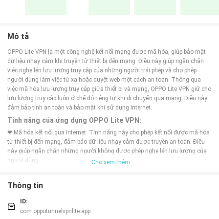
Mô tả
OPPO Lite VPN là một công nghệ kết nối mạng được mã hóa, giúp bảo mật
dữ liệu nhạy cảm khi truyền từ thiết bị đến mạng. Điều này giúp ngăn chặn
việc nghe lén lưu lượng truy cập của những người trái phép và cho phép
người dùng làm việc từ xa hoặc duyệt web một cách an toàn. Thông qua
việc mã hóa lưu lượng truy cập giữa thiết bị và mạng, OPPO Lite VPN giữ cho
lưu lượng truy cập luôn ở chế độ riêng tư khi di chuyển qua mạng. Điều này
đảm bảo tính an toàn và bảo mật khi sử dụng Internet.
Tính năng của ứng dụng OPPO Lite VPN:
❤ Mã hóa kết nối qua Internet: Tính năng này cho phép kết nối được mã hóa
từ thiết bị đến mạng, đảm bảo dữ liệu nhạy cảm được truyền an toàn. Điều
này giúp ngăn chặn những người không được phép nghe lén lưu lượng của
người dùng.
Cho xem thêm
❤ Truy cập từ xa: Ứng dụng cho phép người dùng thực hiện công việc từ xa.
Điều này có nghĩa là người dùng có thể làm việc từ bất kỳ đâu mà không cần
Thông tin
phải trực tiếp truy cập vào mạng cục bộ.
❤ Duyệt web: Ứng dụng cung cấp tính năng duyệt web an toàn. Khi lưu lượng
ID:
truy cập di chuyển, nó vẫn ở chế độ riêng tư, giúp người dùng duyệt web một
com.oppotunnelvpnlite.app
cách an toàn.