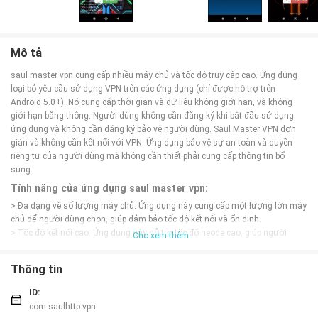
Mô tả
saul master vpn cung cấp nhiều máy chủ và tốc độ truy cập cao. Ứng dụng
loại bỏ yêu cầu sử dụng VPN trên các ứng dụng (chỉ được hỗ trợ trên
Android 5.0+). Nó cung cấp thời gian và dữ liệu không giới hạn, và không
giới hạn băng thông. Người dùng không cần đăng ký khi bắt đầu sử dụng
ứng dụng và không cần đăng ký bảo vệ người dùng. Saul Master VPN đơn
giản và không cần kết nối với VPN. Ứng dụng bảo vệ sự an toàn và quyền
riêng tư của người dùng mà không cần thiết phải cung cấp thông tin bổ
sung.
Tính năng của ứng dụng saul master vpn:
> Đa dạng về số lượng máy chủ: Ứng dụng này cung cấp một lượng lớn máy
chủ để người dùng chọn, giúp đảm bảo tốc độ kết nối và ổn định.
> Tốc độ kết nối cao: Ứng dụng này hỗ trợ tốc độ neode cao, giúp người
Cho xem thêm
dùng có kết nối mạnh mẽ và nhanh chóng.
> Loại bỏ các ứng dụng yêu cầu sử dụng VPN: Đây là một tính năng hữu ích,
Thông tin
giúp người dùng tránh việc cần phải cài đặt VPN cho từng ứng dụng riêng
biệt trên thiết bị Android phiên bản >0 trở lên.
ID:
> Không giới hạn thời gian, dữ liệu và băng thông: Ứng dụng này cho phép
com.saulhttp.vpn
người dùng sử dụng VPN mà không có hạn chế về thời gian, dữ liệu hoặc