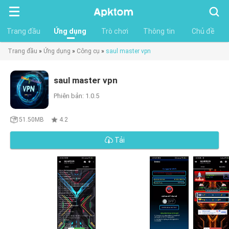
Tìm
kiếm
Trang đầu
Ứng dụng
Trò chơi
Thông tin
Chủ đề
Trang đầu
»
Ứng dụng
»
Công cụ
»
saul master vpn
saul master vpn
Phiên bản: 1.0.5
51.50MB
4.2
Tải