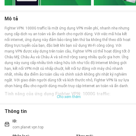
Mô tả
Fighter VPN: 1000G traffic là một ứng dụng VPN miễn phí, nhanh nhẹ nhưng
cung cấp dịch vụ an toàn và ẩn danh cho người dùng. Với việc mã hóa kết
nối internet, ứng dụng này đảm bảo rằng bên thứ ba không thể theo dõi hoạt
động trực tuyến của bạn, đặc biệt khi bạn sử dụng Wi-Fi công cộng. Với
mạng VPN được xây dựng trên toàn cầu, Fighter VPN có thể hoạt động tốt ở
Châu Mỹ, Châu Âu và Châu Á và sẽ mở rộng sang nhiều quốc gia hơn. Ứng
dụng này cung cấp nhiều tính năng hữu ích như tốc độ Internet không giới
hạn, kết nối VPN một cú nhấp chuột, kết nối tự động với máy chủ nhanh
nhất, nhiều địa điểm ảo toàn cầu và chính sách không ghi nhật ký nghiêm
ngặt. Với giao diện người dùng tốt và kích thước nhỏ, Fighter VPN là sự lựa
chọn hàng đầu cho người dùng muốn truy cập Internet an toàn và ẩn danh.
Tính năng của ứng dụng Fighter VPN: 1000G traffic:
Cho xem thêm
- Tốc độ Internet không giới hạn lên tới 20M/S
- Kết nối VPN chỉ với một cú nhấp chuột AI, với mã hóa tuyệt vời và bảo mật
Thông tin
xuất sắc
- Tự động kết nối với máy chủ nhanh nhất
ID:
- 1000 địa điểm ảo toàn cầu
com.planet.vpn.top
- Nhiều máy chủ với băng thông tốc độ cao