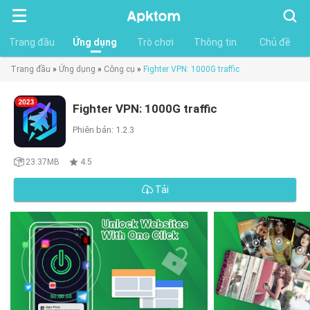
Tìm
kiếm
Trang đầu
Ứng dụng
Trò chơi
Thông tin
Chủ đề
Trang đầu
»
Ứng dụng
»
Công cụ
»
Fighter VPN: 1000G traffic
Fighter VPN: 1000G traffic
Phiên bản: 1.2.3
23.37MB
4.5
Tải