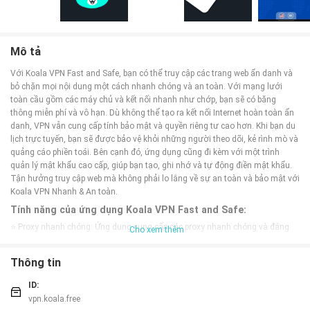
Mô tả
Với Koala VPN Fast and Safe, bạn có thể truy cập các trang web ẩn danh và
bỏ chặn mọi nội dung một cách nhanh chóng và an toàn. Với mạng lưới
toàn cầu gồm các máy chủ và kết nối nhanh như chớp, bạn sẽ có băng
thông miễn phí và vô hạn. Dù không thể tạo ra kết nối Internet hoàn toàn ẩn
danh, VPN vẫn cung cấp tính bảo mật và quyền riêng tư cao hơn. Khi bạn du
lịch trực tuyến, bạn sẽ được bảo vệ khỏi những người theo dõi, kẻ rình mò và
quảng cáo phiền toái. Bên cạnh đó, ứng dụng cũng đi kèm với một trình
quản lý mật khẩu cao cấp, giúp bạn tạo, ghi nhớ và tự động điền mật khẩu.
Tận hưởng truy cập web mà không phải lo lắng về sự an toàn và bảo mật với
Koala VPN Nhanh & An toàn.
Tính năng của ứng dụng Koala VPN Fast and Safe:
⭐ Proxy nhanh chóng: Ứng dụng cung cấp các proxy nhanh chóng và đáng
Cho xem thêm
tin cậy để bạn có thể duyệt web ẩn danh và truy cập vào mọi tài liệu bị chặn.
⭐ Mạng lưới toàn cầu: Với một mạng lưới các máy chủ toàn cầu và kết nối
Thông tin
vượt trội, Koala VPN đảm bảo bạn có được băng thông miễn phí và vô hạn.
⭐ Cải thiện tính bảo mật: Mặc dù không thể tạo ra các kết nối Internet hoàn
ID:
toàn ẩn danh, VPN vẫn cải thiện tính bảo mật và quyền riêng tư cho bạn.
vpn.koala.free
⭐ Du lịch trực tuyến an toàn: Khi sử dụng Koala VPN, bạn được bảo vệ khỏi