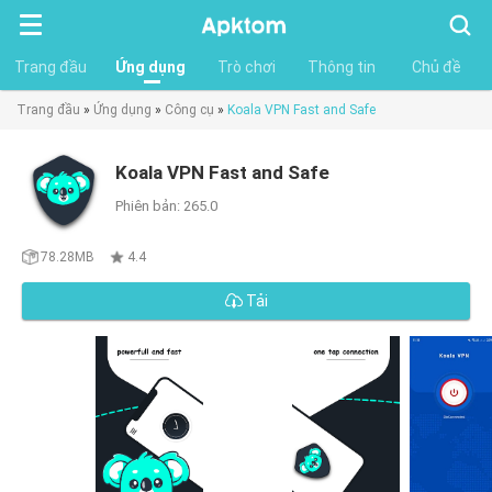
Tìm
kiếm
Trang đầu
Ứng dụng
Trò chơi
Thông tin
Chủ đề
Trang đầu
»
Ứng dụng
»
Công cụ
»
Koala VPN Fast and Safe
Koala VPN Fast and Safe
Phiên bản: 265.0
78.28MB
4.4
Tải