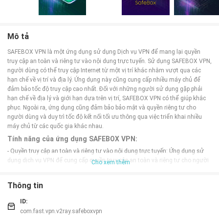
Mô tả
SAFEBOX VPN là một ứng dụng sử dụng Dịch vụ VPN để mang lại quyền
truy cập an toàn và riêng tư vào nội dung trực tuyến. Sử dụng SAFEBOX VPN,
người dùng có thể truy cập Internet từ một vị trí khác nhằm vượt qua các
hạn chế về vị trí và địa lý. Ứng dụng này cũng cung cấp nhiều máy chủ để
đảm bảo tốc độ truy cập cao nhất. Đối với những người sử dụng gặp phải
hạn chế về địa lý và giới hạn dựa trên vị trí, SAFEBOX VPN có thể giúp khắc
phục. Ngoài ra, ứng dụng cũng đảm bảo bảo mật và quyền riêng tư cho
người dùng và duy trì tốc độ kết nối tối ưu thông qua việc triển khai nhiều
máy chủ từ các quốc gia khác nhau.
Tính năng của ứng dụng SAFEBOX VPN:
- Quyền truy cập an toàn và riêng tư vào nội dung trực tuyến: Ứng dụng sử
dụng dịch vụ VPN để cung cấp quyền truy cập an toàn và riêng tư cho người
Cho xem thêm
dùng khi truy cập vào nội dung trực tuyến.
- Truy cập internet mà không bị hạn chế về vị trí: Người dùng có thể kết nối
Thông tin
internet từ các vị trí khác nhau bằng cách sử dụng ứng dụng và máy chủ của
SAFEBOX VPN, cho phép họ bỏ qua các hạn chế về vị trí.
ID:
- Lựa chọn nhiều máy chủ để có tốc độ tối ưu: Ứng dụng cung cấp nhiều máy
com.fast.vpn.v2ray.safeboxvpn
chủ để người dùng có thể lựa chọn, đảm bảo đạt được tốc độ kết nối tối ưu.