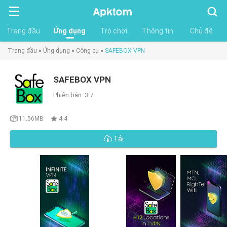
Tìm
kiếm
Trang đầu
Ứng dụng
Trò chơi
Thông tin
Chủ đề
Trang đầu
»
Ứng dụng
»
Công cụ
»
SAFEBOX VPN
SAFEBOX VPN
Phiên bản: 3.7
11.56MB
4.4
Tải