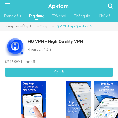
Tìm
kiếm
Trang đầu
Ứng dụng
Trò chơi
Thông tin
Chủ đề
Trang đầu
»
Ứng dụng
»
Công cụ
»
HQ VPN - High Quality VPN
HQ VPN - High Quality VPN
Phiên bản: 1.6.8
17.00MB
4.5
Tải