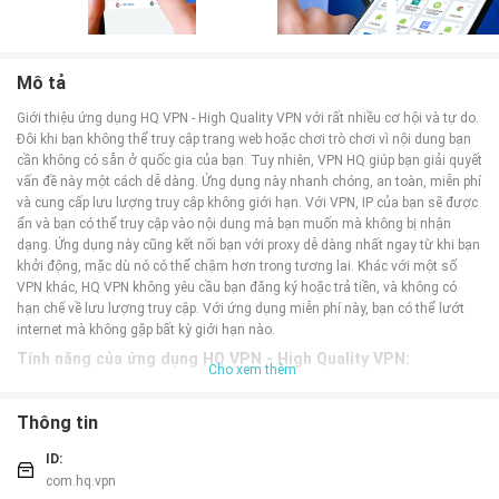
Mô tả
Giới thiệu ứng dụng HQ VPN - High Quality VPN với rất nhiều cơ hội và tự do.
Đôi khi bạn không thể truy cập trang web hoặc chơi trò chơi vì nội dung bạn
cần không có sẵn ở quốc gia của bạn. Tuy nhiên, VPN HQ giúp bạn giải quyết
vấn đề này một cách dễ dàng. Ứng dụng này nhanh chóng, an toàn, miễn phí
và cung cấp lưu lượng truy cập không giới hạn. Với VPN, IP của bạn sẽ được
ẩn và bạn có thể truy cập vào nội dung mà bạn muốn mà không bị nhận
dạng. Ứng dụng này cũng kết nối bạn với proxy dễ dàng nhất ngay từ khi bạn
khởi động, mặc dù nó có thể chậm hơn trong tương lai. Khác với một số
VPN khác, HQ VPN không yêu cầu bạn đăng ký hoặc trả tiền, và không có
hạn chế về lưu lượng truy cập. Với ứng dụng miễn phí này, bạn có thể lướt
internet mà không gặp bất kỳ giới hạn nào.
Tính năng của ứng dụng HQ VPN - High Quality VPN:
Cho xem thêm
- Truy cập nội dung bị chặn: Giúp bạn truy cập vào các trang web và trò chơi
bị giới hạn theo khu vực địa lý.
Thông tin
- Bảo mật và ẩn danh: Ẩn địa chỉ IP của bạn để duyệt web mà không lo bị
nhận dạng.
ID:
- Kết nối nhanh chóng: Tự động kết nối với proxy nhanh và dễ dàng từ khi
com.hq.vpn
khởi động ứng dụng.