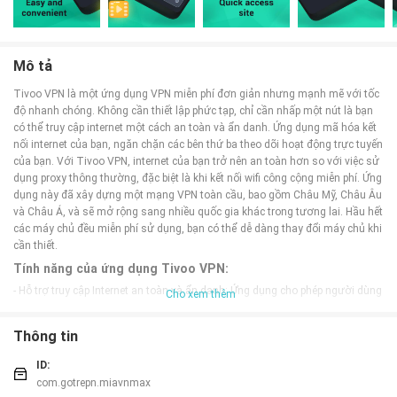
Mô tả
Tivoo VPN là một ứng dụng VPN miễn phí đơn giản nhưng mạnh mẽ với tốc
độ nhanh chóng. Không cần thiết lập phức tạp, chỉ cần nhấp một nút là bạn
có thể truy cập internet một cách an toàn và ẩn danh. Ứng dụng mã hóa kết
nối internet của bạn, ngăn chặn các bên thứ ba theo dõi hoạt động trực tuyến
của bạn. Với Tivoo VPN, internet của bạn trở nên an toàn hơn so với việc sử
dụng proxy thông thường, đặc biệt là khi kết nối wifi công cộng miễn phí. Ứng
dụng này đã xây dựng một mạng VPN toàn cầu, bao gồm Châu Mỹ, Châu Âu
và Châu Á, và sẽ mở rộng sang nhiều quốc gia khác trong tương lai. Hầu hết
các máy chủ đều miễn phí sử dụng, bạn có thể dễ dàng thay đổi máy chủ khi
cần thiết.
Tính năng của ứng dụng Tivoo VPN:
- Hỗ trợ truy cập Internet an toàn và ẩn danh: Ứng dụng cho phép người dùng
Cho xem thêm
truy cập Internet một cách an toàn và ẩn danh chỉ bằng việc nhấp vào một
nút.
Thông tin
- Mã hóa kết nối Internet: Tivoo VPN mã hóa kết nối Internet của người dùng
để các bên thứ ba không thể theo dõi hoạt động trực tuyến của họ, giúp đảm
ID:
bảo tính riêng tư và bảo mật.
com.gotrepn.miavnmax
- An toàn hơn proxy thông thường: Ứng dụng cung cấp một mức độ bảo mật