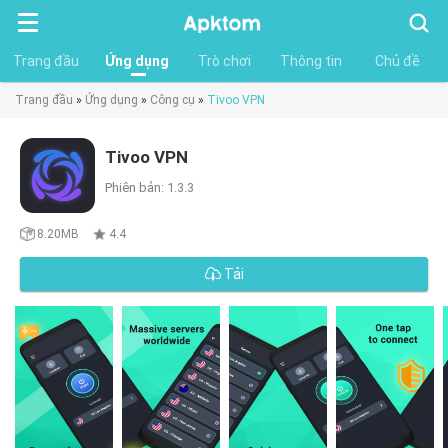
Tìm
kiếm
Trang đầu
Ứng dụng
Trò chơi
Thông tin
Chủ đề
Trang đầu
»
Ứng dụng
»
Công cụ
»
Tivoo VPN
Tivoo VPN
Phiên bản: 1.3.3
8.20MB
4.4
Tải