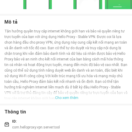
Mô tả
Tận hưởng quyền truy cập internet không giới hạn và bảo vệ quyền riêng tư
trực tuyến của bạn với ứng dụng Hello Proxy - Stable VPN. Được coi là lựa
chọn hàng đầu cho proxy VPN, ứng dụng này cung cấp kết nối mạng an toàn
và ẩn danh với tốc độ cao. Bạn có thể tự do duyệt và truy cập nội dung bị
chặn trong khi vẫn đảm bảo danh tính và dữ liệu cá nhân được bảo vệ.Hello
Proxy bảo vệ an ninh cho kết nối internet của bạn bằng cách mã hóa thông
tin cá nhân và hoạt động trực tuyến, mang đến mức độ bảo vệ cao nhất. Bạn
cũng có thể sử dụng tính năng duyệt web ẩn danh và an toàn, đặc biệt khi
sử dụng Wi-Fi công cộng.Với kiến trúc mạng tối ưu hóa và mạng máy chủ
toàn cầu, Hello Proxy đảm bảo kết nối nhanh và ổn định. Bạn có thể tận
hưởng trải nghiệm Internet liền mạch dù ở bất kỳ đâu.Hello Proxy - Stable
VPN sẽ là trợ thủ đáng tin cậy để bảo vệ quyền riêng tư trực tuyến của bạn và
Cho xem thêm
truy cập internet không giới hạn.
Tính năng của ứng dụng Hello Proxy - Stable VPN:
Thông tin
Bảo vệ quyền riêng tư trực tuyến: Hello Proxy đảm bảo mức độ bảo vệ cao
nhất cho thông tin cá nhân và các hoạt động trực tuyến của bạn. Việc mã
ID:
hóa kết nối internet sẽ giúp bảo vệ thông tin cá nhân của bạn khỏi việc xâm
com.helloproxy.vpn.server.tool
nhập từ bên ngoài.