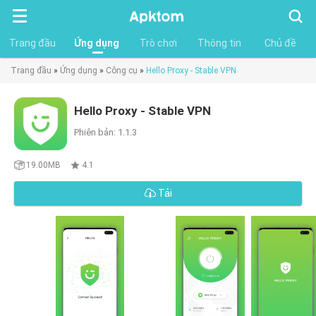
Tìm
kiếm
Trang đầu
Ứng dụng
Trò chơi
Thông tin
Chủ đề
Trang đầu
»
Ứng dụng
»
Công cụ
»
Hello Proxy - Stable VPN
Hello Proxy - Stable VPN
Phiên bản: 1.1.3
19.00MB
4.1
Tải