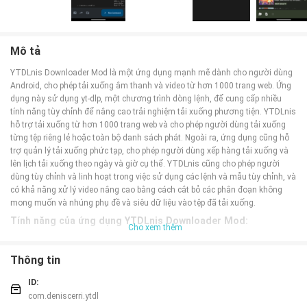
Mô tả
YTDLnis Downloader Mod là một ứng dụng mạnh mẽ dành cho người dùng
Android, cho phép tải xuống âm thanh và video từ hơn 1000 trang web. Ứng
dụng này sử dụng yt-dlp, một chương trình dòng lệnh, để cung cấp nhiều
tính năng tùy chỉnh để nâng cao trải nghiệm tải xuống phương tiện. YTDLnis
hỗ trợ tải xuống từ hơn 1000 trang web và cho phép người dùng tải xuống
từng tệp riêng lẻ hoặc toàn bộ danh sách phát. Ngoài ra, ứng dụng cũng hỗ
trợ quản lý tải xuống phức tạp, cho phép người dùng xếp hàng tải xuống và
lên lịch tải xuống theo ngày và giờ cụ thể. YTDLnis cũng cho phép người
dùng tùy chỉnh và linh hoạt trong việc sử dụng các lệnh và mẫu tùy chỉnh, và
có khả năng xử lý video nâng cao bằng cách cắt bỏ các phân đoạn không
mong muốn và nhúng phụ đề và siêu dữ liệu vào tệp đã tải xuống.
Tính năng của ứng dụng YTDLnis Downloader Mod:
Cho xem thêm
- Hỗ trợ hơn 1000 trang web: Cho phép tải xuống âm thanh và video từ hơn
1000 trang web khác nhau.
Thông tin
- Sử dụng yt-dlp: Tận dụng chương trình dòng lệnh yt-dlp để cung cấp các
tính năng tải xuống mạnh mẽ và linh hoạt.
ID:
- Tải xuống danh sách phát: Hỗ trợ tải xuống từng tệp riêng lẻ hoặc toàn bộ
com.deniscerri.ytdl
danh sách phát từ các trang web.