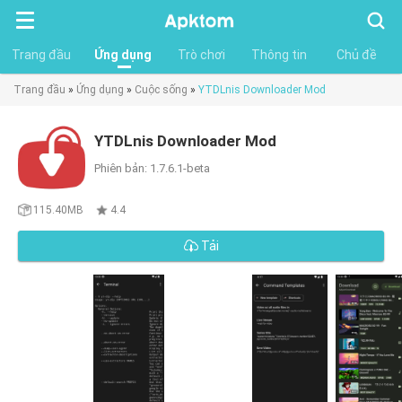
Tìm
kiếm
Trang đầu
Ứng dụng
Trò chơi
Thông tin
Chủ đề
Trang đầu
»
Ứng dụng
»
Cuộc sống
»
YTDLnis Downloader Mod
YTDLnis Downloader Mod
Phiên bản: 1.7.6.1-beta
115.40MB
4.4
Tải