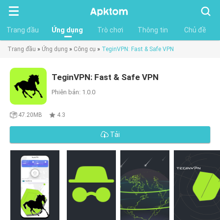
Tìm
kiếm
Trang đầu
Ứng dụng
Trò chơi
Thông tin
Chủ đề
Trang đầu
»
Ứng dụng
»
Công cụ
»
TeginVPN: Fast & Safe VPN
TeginVPN: Fast & Safe VPN
Phiên bản: 1.0.0
47.20MB
4.3
Tải