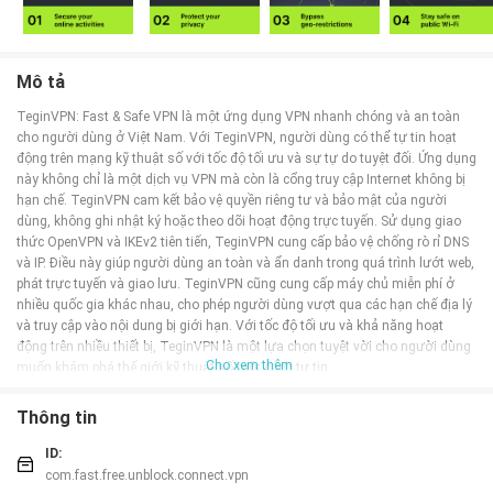
Mô tả
TeginVPN: Fast & Safe VPN là một ứng dụng VPN nhanh chóng và an toàn
cho người dùng ở Việt Nam. Với TeginVPN, người dùng có thể tự tin hoạt
động trên mạng kỹ thuật số với tốc độ tối ưu và sự tự do tuyệt đối. Ứng dụng
này không chỉ là một dịch vụ VPN mà còn là cổng truy cập Internet không bị
hạn chế. TeginVPN cam kết bảo vệ quyền riêng tư và bảo mật của người
dùng, không ghi nhật ký hoặc theo dõi hoạt động trực tuyến. Sử dụng giao
thức OpenVPN và IKEv2 tiên tiến, TeginVPN cung cấp bảo vệ chống rò rỉ DNS
và IP. Điều này giúp người dùng an toàn và ẩn danh trong quá trình lướt web,
phát trực tuyến và giao lưu. TeginVPN cũng cung cấp máy chủ miễn phí ở
nhiều quốc gia khác nhau, cho phép người dùng vượt qua các hạn chế địa lý
và truy cập vào nội dung bị giới hạn. Với tốc độ tối ưu và khả năng hoạt
động trên nhiều thiết bị, TeginVPN là một lựa chọn tuyệt vời cho người dùng
Cho xem thêm
muốn khám phá thế giới kỹ thuật số một cách tự tin.
Tính năng của ứng dụng TeginVPN: Fast & Safe VPN:
Thông tin
VPN nhanh & miễn phí: Ứng dụng này cung cấp dịch vụ VPN miễn phí và với
tốc độ cao, giúp bạn truy cập internet một cách nhanh chóng và thuận tiện.
ID:
Cổng truy cập Internet không bị hạn chế: TeginVPN không chỉ là một dịch vụ
com.fast.free.unblock.connect.vpn
VPN, mà còn là một cổng truy cập Internet giúp bạn truy cập vào nội dung