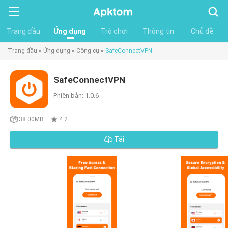
Tìm
kiếm
Trang đầu
Ứng dụng
Trò chơi
Thông tin
Chủ đề
Trang đầu
»
Ứng dụng
»
Công cụ
»
SafeConnectVPN
SafeConnectVPN
Phiên bản: 1.0.6
38.00MB
4.2
Tải