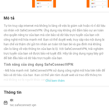
Mô tả
Tự tin truy cập internet mà không lo lắng về việc bị giám sát hoặc rò rỉ dữ liệu
cá nhân với SafeConnectVPN. Ứng dụng này không chỉ đảm bảo sự an toàn
cho quyền riêng tư của bạn mà còn bảo vệ dữ liệu trực tuyến của bạn với
công nghệ mã hóa mạnh mẽ. Bạn có thể duyệt web, truy cập vào nội dung bị
hạn chế và thậm chí gửi tin nhắn an toàn tới bạn bè và gia đình mà không
cần lo lắng về việc thông tin của bạn bị lộ. Với SafeConnectVPN, trải nghiệm
trực tuyến của bạn sẽ được bảo vệ tuyệt đối. Hãy tải ứng dụng ngay bây giờ
để bắt đầu bảo vệ dữ liệu trực tuyến của bạn.
Tính năng của ứng dụng SafeConnectVPN:
- Mã hóa mạnh mẽ: SafeConnectVPN sử dụng công nghệ mã hóa tiên tiến để
bảo vệ dữ liệu của bạn. Bạn có thể yên tâm duyệt web và trao đổi thông tin
mà không sợ bị người khác can thiệp.
Cho xem thêm
- Bypass hạn chế: Với SafeConnectVPN, bạn có thể truy cập vào nội dung bị
hạn chế từ bất kỳ đâu trên thế giới. Bạn sẽ không còn bị hạn chế truy cập vào
Thông tin
các trang web, ứng dụng hoặc dịch vụ mà bạn muốn sử dụng.
- Ứng dụng đa nền tảng: SafeConnectVPN tương thích với mọi thiết bị và nền
ID:
tảng. Bạn có thể sử dụng nó trên máy tính, điện thoại di động, máy tính
tec.safeconnect.vpn
bảng và nhiều hơn nữa.