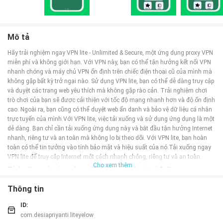
Mô tả
Hãy trải nghiệm ngay VPN lite - Unlimited & Secure, một ứng dụng proxy VPN
miễn phí và không giới hạn. Với VPN này, bạn có thể tận hưởng kết nối VPN
nhanh chóng và máy chủ VPN ổn định trên chiếc điện thoại cũ của mình mà
không gặp bất kỳ trở ngại nào. Sử dụng VPN lite, bạn có thể dễ dàng truy cập
và duyệt các trang web yêu thích mà không gặp rào cản. Trải nghiệm chơi
trò chơi của bạn sẽ được cải thiện với tốc độ mạng nhanh hơn và độ ổn định
cao. Ngoài ra, bạn cũng có thể duyệt web ẩn danh và bảo vệ dữ liệu cá nhân
trực tuyến của mình.Với VPN lite, việc tải xuống và sử dụng ứng dụng là một
dễ dàng. Bạn chỉ cần tải xuống ứng dụng này và bắt đầu tận hưởng Internet
nhanh, riêng tư và an toàn mà không lo bị theo dõi. Với VPN lite, bạn hoàn
toàn có thể tin tưởng vào tính bảo mật và hiệu suất của nó.Tải xuống ngay
VPN lite để truy cập Internet một cách nhanh chóng, riêng tư và an toàn.
Cho xem thêm
Tính năng của ứng dụng VPN lite - Unlimited & Secure:
❤ Miễn phí và không giới hạn: VPN lite mang đến cho bạn trải nghiệm VPN
Thông tin
hoàn toàn miễn phí và không có hạn chế về dung lượng, giúp bạn thoải mái
sử dụng mà không phải lo lắng về việc tiêu tốn dữ liệu.
ID:
❤ Giao diện đơn giản và dễ sử dụng: Với giao diện tinh tế và thân thiện, VPN
com.desiapriyanti.liteyelow
lite được thiết kế đơn giản và dễ hiểu, giúp người dùng dễ dàng kết nối và