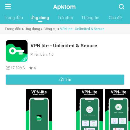
Tìm
kiếm
Trang đầu
Ứng dụng
Trò chơi
Thông tin
Chủ đề
Trang đầu
»
Ứng dụng
»
Công cụ
»
VPN lite - Unlimited & Secure
VPN lite - Unlimited & Secure
Phiên bản: 1.0
17.80MB
4
Tải