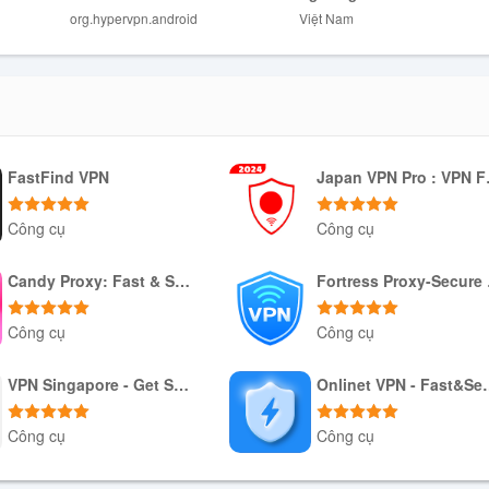
ệu quả, cho phép bạn truy cập Internet một cách an toàn, ẩn danh và
org.hypervpn.android
Việt Nam
hủ proxy đám mây miễn phí và chống kiểm duyệt tốc độ cao, Hyper VPN
ng tư của mình và truy cập vào các trang web bị chặn.
FastFind VPN
Japan 
Công cụ
Công cụ
Tải xuống APK
Tải xuống APK
Candy Proxy: Fast & Safe VPN
For
Công cụ
Công cụ
Tải xuống APK
Tải xuống APK
VPN Singapore - Get SG IP
Onlinet VP
Công cụ
Công cụ
Tải xuống APK
Tải xuống APK