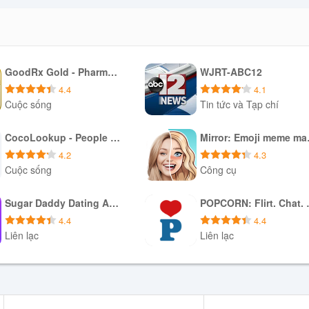
GoodRx Gold - Pharmacy Discount Card
WJRT-ABC12
4.4
4.1
Cuộc sống
Tin tức và Tạp chí
Tải xuống APK
Tải xuống APK
CocoLookup - People Finder
Mirr
4.2
4.3
Cuộc sống
Công cụ
Tải xuống APK
Tải xuống APK
Sugar Daddy Dating App - Sudy
POPCORN:
4.4
4.4
Liên lạc
Liên lạc
Tải xuống APK
Tải xuống APK