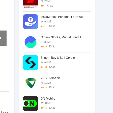
66.25MB
4
Khác
InstaMoney: Personal Loan App
16.90MB
4.1
Khác
Groww Stocks, Mutual Fund, UPI
84.80MB
4.5
Khác
Bitget - Buy & Sell Crypto
94.01MB
4.3
Khác
VCB Digibank
79.53MB
4.3
Khác
ON Mobile
37.52MB
4.5
Khác
 dụng