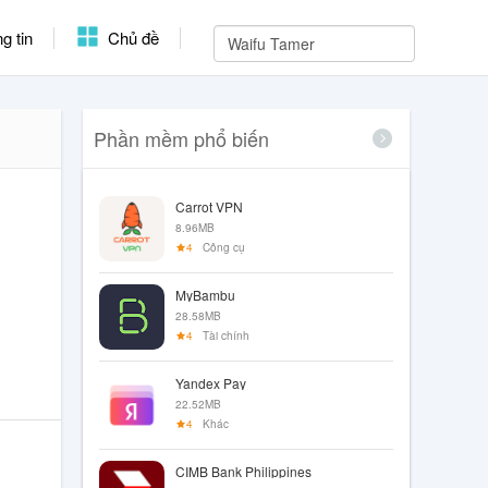
g tin
Chủ đề
Phần mềm phổ biến
Carrot VPN
8.96MB
4
Công cụ
MyBambu
28.58MB
4
Tài chính
Yandex Pay
22.52MB
4
Khác
CIMB Bank Philippines