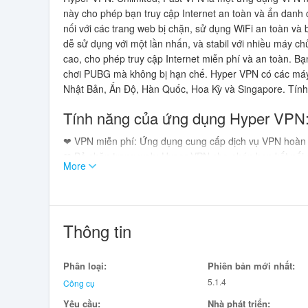
này cho phép bạn truy cập Internet an toàn và ẩn danh 
nối với các trang web bị chặn, sử dụng WiFi an toàn và
dễ sử dụng với một lần nhấn, và stabil với nhiều máy c
cao, cho phép truy cập Internet miễn phí và an toàn. Bạn
chơi PUBG mà không bị hạn chế. Hyper VPN có các máy 
Nhật Bản, Ấn Độ, Hàn Quốc, Hoa Kỳ và Singapore. Tính
Tính năng của ứng dụng Hyper VPN:
❤ VPN miễn phí: Ứng dụng cung cấp dịch vụ VPN hoàn t
❤ Bỏ chặn trang web: Hyper VPN cho phép bạn kết nối v
More
❤ Bảo vệ WiFi công cộng: Ứng dụng giúp tăng cường bảo
cập Internet của bạn được an toàn và bảo mật.
❤ Kết nối nhanh chóng: Dễ dàng kết nối với máy chủ pro
❤ Máy chủ proxy đám mây miễn phí: Hyper VPN cung c
Thông tin
cấp dịch vụ VPN tốt hơn.
❤ Chống kiểm duyệt tốc độ cao: Ứng dụng cung cấp tính
miễn phí và an toàn.
Phân loại:
Phiên bản mới nhất:
5.1.4
Công cụ
Kết luận:
Yêu cầu:
Nhà phát triển: