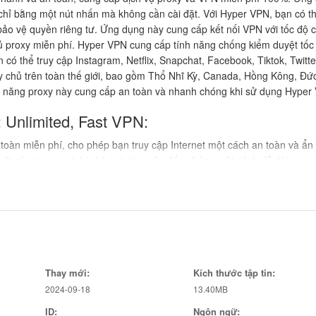
chỉ bằng một nút nhấn mà không cần cài đặt. Với Hyper VPN, bạn có th
 bảo vệ quyền riêng tư. Ứng dụng này cung cấp kết nối VPN với tốc độ 
hủ proxy miễn phí. Hyper VPN cung cấp tính năng chống kiểm duyệt tốc
 có thể truy cập Instagram, Netflix, Snapchat, Facebook, Tiktok, Twitte
chủ trên toàn thế giới, bao gồm Thổ Nhĩ Kỳ, Canada, Hồng Kông, Đứ
 năng proxy này cung cấp an toàn và nhanh chóng khi sử dụng Hyper
 Unlimited, Fast VPN:
oàn miễn phí, cho phép bạn truy cập Internet một cách an toàn và ẩn
ới các trang web bị chặn và truy cập đến chúng một cách dễ dàng.
 mật khi bạn kết nối đến điểm truy cập WiFi công cộng, đảm bảo việc
xy VPN chỉ với một lần nhấn nút.
ấp nhiều máy chủ proxy đám mây miễn phí để đảm bảo ổn định và cu
 năng chống kiểm duyệt tốc độ cao mạnh mẽ, giúp bạn truy cập Inter
Thay mới:
Kích thước tập tin:
2024-09-18
13.40MB
ID:
Ngôn ngữ: