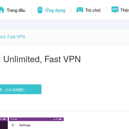
Trang đầu
Ứng dụng
Trò chơi
Thôn
ted, Fast VPN
 Unlimited, Fast VPN
APK（13.40MB）