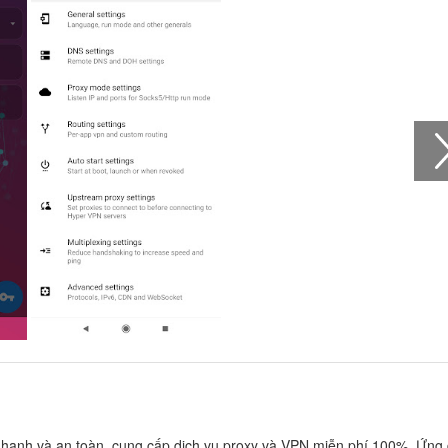
hanh và an toàn, cung cấp dịch vụ proxy và VPN miễn phí 100%. Ứng