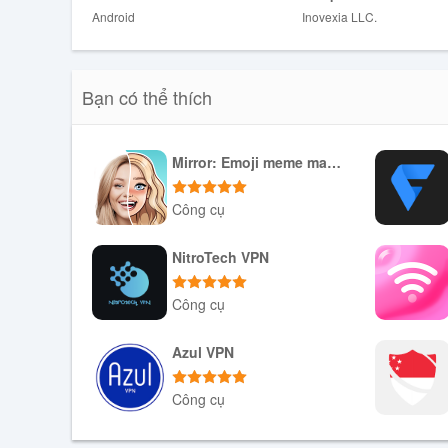
Hyper VPN: Unlimited, Fast VPN là một ứng dụng VPN hi
Android
Inovexia LLC.
phí. Với các tính năng như kết nối nhanh chóng, máy c
một lựa chọn tốt cho người dùng muốn bảo vệ quyền riê
Bạn có thể thích
Mirror: Emoji meme maker
Công cụ
Tải xuống APK
NitroTech VPN
Công cụ
Tải xuống APK
Azul VPN
Công cụ
Tải xuống APK