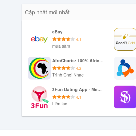
Cập nhật mới nhất
eBay
4.1
mua sắm
Tải xuống APK
AfroCharts: 100% African Music
4.2
Trình Chơi Nhạc
Tải xuống APK
3Fun Dating App - Meet Curious Couples & Singles
4.1
Liên lạc
Tải xuống APK