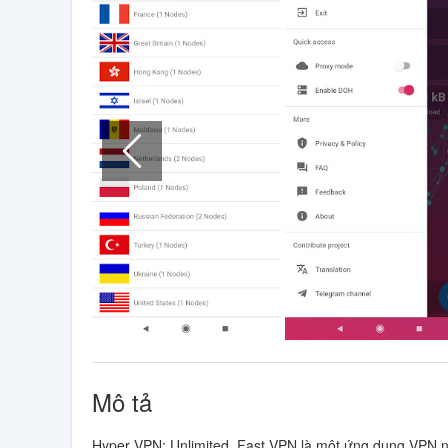
Mô tả
Hyper VPN: Unlimited, Fast VPN là một ứng dụng VPN n