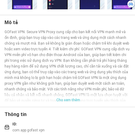
Mô tả
GOFast VPN: Secure VPN Proxy cung cấp cho bạn kết nối VPN mạnh mẽ và
ổn định, giúp bạn truy cập vào các trang web và ứng dụng một cách nhanh
chóng và mượt mà. Bạn sẽ không bị gián đoạn hoặc chậm trễ khi duyệt web
hoặc xem video trực tuyến.4. Tiết kiệm chi phí: GOFast VPN cung cấp dịch vụ
VPN miễn phí vô hạn cho điện thoại Android của bạn, giúp bạn tiết kiệm chi
phí trong việc sử dụng dịch vụ VPN. Bạn không cần phải trả phí hàng tháng
hay hàng năm để sử dụng VPN chất lượng cao, chỉ cần tải xuống và cài đặt
ứng dụng, bạn có thể truy cập vào các trang web và ứng dụng yêu thích của
mình mà không lo bị giới hạn hoặc chậm trễ.GOFast VPN là một ứng dụng
proxy VPN gần như không giới hạn, giúp bạn duyệt web một cách an toàn,
nhanh chóng và bảo mật. Với các tính năng như VPN miễn phí, bảo vệ dữ
liệu cá nhân và kết nối nhanh chóng, GOFast VPN là một lựa chọn tuyệt vời
Cho xem thêm
để bảo vệ quyền riêng tư và truy cập vào nội dung trực tuyến yêu thích của
bạn. Tải xuống và cài đặt GOFast VPN ngay bây giờ để trải nghiệm một cách
an toàn và ổn định trên Internet.
Thông tin
Tính năng của ứng dụng GOFast VPN: Secure VPN Proxy:
ID:
> Tăng tốc kết nối Internet: GOFast VPN cung cấp máy chủ VPN nhanh và ổn
com.app.gofast.vpn
định, giúp tăng tốc độ kết nối Internet của bạn. Bạn có thể trải nghiệm mạng