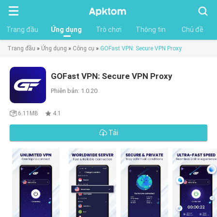
Tìm
kiếm
Trang đầu
Ứng dụng
Trò chơi
Thông tin
Chủ đề
Trang đầu
»
Ứng dụng
»
Công cụ
»
GOFast VPN: Secure VPN Proxy
GOFast VPN: Secure VPN Proxy
Phiên bản: 1.0.20
6.11MB
4.1
Tải