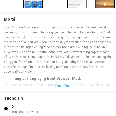
Mô tả
Boat Browser Mod là một trình duyệt di động cho phép người dùng duyệt
web riêng tư với tính năng bảo vệ quyền riêng tư. Đặc điểm nổi bật của Boat
Browser bao gồm tích hợp Tìm kiếm riêng tư, cho phép người dùng lướt web
mà không để lại dấu vết. Ngoài ra, trình duyệt này cũng chặn cookie theo dõi
của bên thứ ba, ngăn chúng theo dõi mọi hành động của người dùng khi
duyệt web. Nhờ vào những tính năng này, Boat Browser cung cấp khả năng
bảo vệ liền mạch trong quá trình tìm kiếm và duyệt web. Điều này giúp người
dùng yên tâm và an toàn hơn khi sử dụng trình duyệt này. Boat Browser
đem đến trải nghiệm duyệt web riêng tư và an toàn hơn so với các trình
duyệt phổ biến khác.
Tính năng của ứng dụng Boat Browser Mod:
- Tự động xóa lịch sử thông tin tìm kiếm: Boat Browser tự động xóa lịch sử
Cho xem thêm
tìm kiếm và thông tin cá nhân, giúp người dùng duyệt web với đầy đủ sự
riêng tư.
Thông tin
- Chế độ đọc ngoại tuyến: Ứng dụng cho phép lưu trữ và truy cập vào các
trang web đã truy cập trước đó ngay cả khi không có kết nối Internet, giúp
ID:
người dùng duyệt web mọi lúc, mọi nơi.
com.boatip.browser
- Chặn quảng cáo: Boat Browser có tính năng chặn quảng cáo tự động, giúp