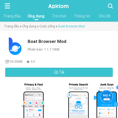
Tìm
kiếm
Trang đầu
Ứng dụng
Trò chơi
Thông tin
Chủ đề
Trang đầu
»
Ứng dụng
»
Cuộc sống
»
Boat Browser Mod
Boat Browser Mod
Phiên bản: 1.1.7.1008
34.30MB
4.5
Tải