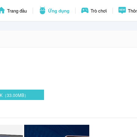
Trang đầu
Ứng dụng
Trò chơi
Thôn
APK（33.00MB）