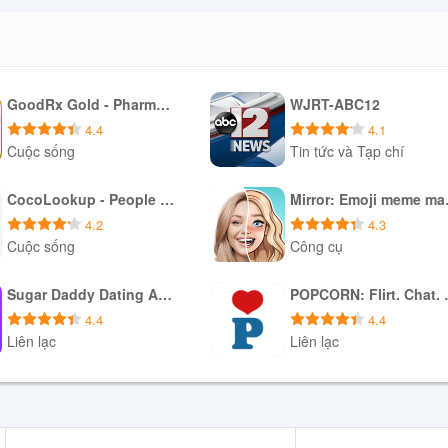
GoodRx Gold - Pharmacy Discount Card
WJRT-ABC12
4.4
4.1
Cuộc sống
Tin tức và Tạp chí
Tải xuống APK
Tải xuống APK
CocoLookup - People Finder
Mirr
4.2
4.3
Cuộc sống
Công cụ
Tải xuống APK
Tải xuống APK
Sugar Daddy Dating App - Sudy
POPCORN:
4.4
4.4
Liên lạc
Liên lạc
Tải xuống APK
Tải xuống APK