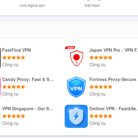
 ích và thu hút người dùng. Bằng cách giúp bảo vệ quyền riêng tư và
com.sigma.vpn
Việt Nam
iều quốc gia khác nhau, cung cấp giao diện thân thiện và hỗ trợ nhiều 
 một cách an toàn và riêng tư.
FastFind VPN
Japan 
Công cụ
Công cụ
Tải xuống APK
Tải xuống APK
Candy Proxy: Fast & Safe VPN
For
Công cụ
Công cụ
Tải xuống APK
Tải xuống APK
VPN Singapore - Get SG IP
Onlinet VP
Công cụ
Công cụ
Tải xuống APK
Tải xuống APK