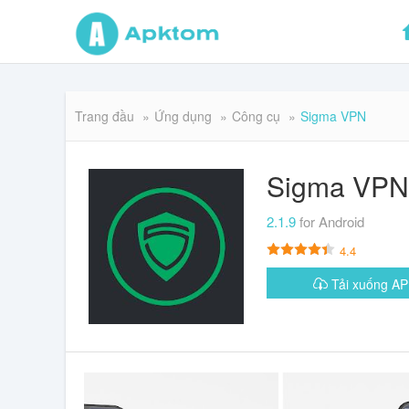
Trang đầu
Ứng dụng
Công cụ
Sigma VPN
Sigma VPN
2.1.9
for Android
4.4
Tải xuống 