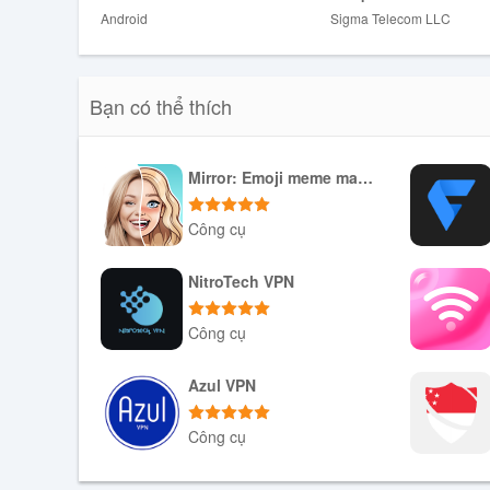
Sigma VPN là một ứng dụng VPN có nhiều tính năng hữu
Android
Sigma Telecom LLC
hóa dữ liệu trực tuyến, cho phép kết nối từ máy chủ ở nh
bị, Sigma VPN là một công cụ tuyệt vời để duyệt internet
Bạn có thể thích
Mirror: Emoji meme maker
Công cụ
Tải xuống APK
NitroTech VPN
Công cụ
Tải xuống APK
Azul VPN
Công cụ
Tải xuống APK