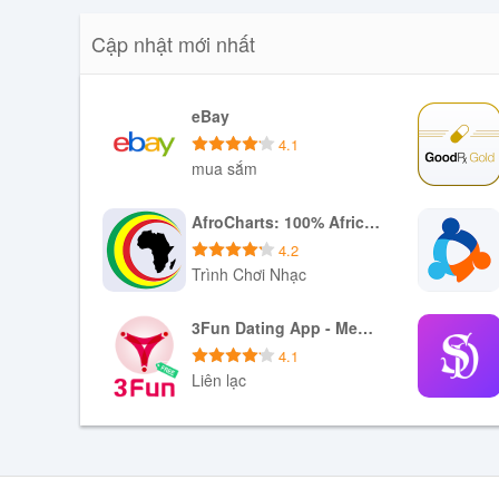
Cập nhật mới nhất
eBay
4.1
mua sắm
Tải xuống APK
AfroCharts: 100% African Music
4.2
Trình Chơi Nhạc
Tải xuống APK
3Fun Dating App - Meet Curious Couples & Singles
4.1
Liên lạc
Tải xuống APK