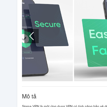
Mô tả
Sigma VPN là một ứng dụng VPN có tính năng bảo vệ dữ 