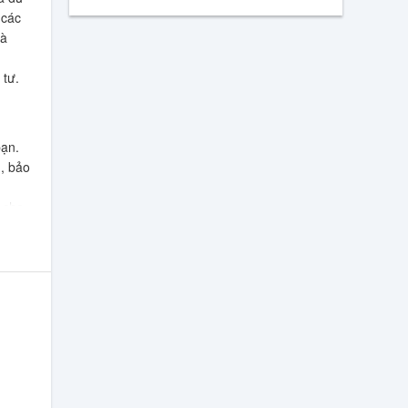
 các
và
 tư.
bạn.
, bảo
 cho
i
 an
vào