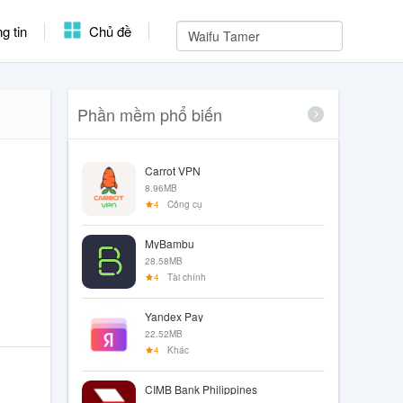
g tin
Chủ đề
Phần mềm phổ biến
Carrot VPN
8.96MB
4
Công cụ
MyBambu
28.58MB
4
Tài chính
Yandex Pay
22.52MB
4
Khác
CIMB Bank Philippines