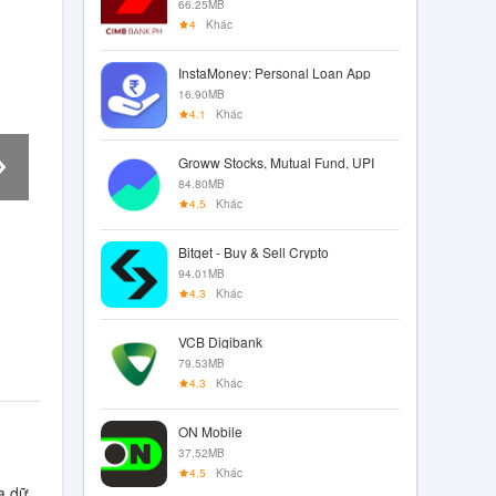
66.25MB
4
Khác
InstaMoney: Personal Loan App
16.90MB
4.1
Khác
Groww Stocks, Mutual Fund, UPI
84.80MB
4.5
Khác
Bitget - Buy & Sell Crypto
94.01MB
4.3
Khác
VCB Digibank
79.53MB
4.3
Khác
ON Mobile
37.52MB
4.5
Khác
a dữ