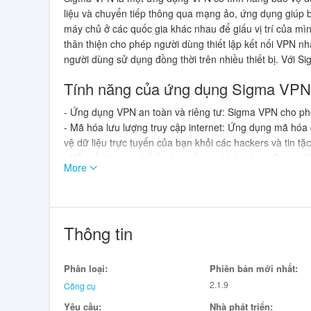
liệu và chuyển tiếp thông qua mạng ảo, ứng dụng giúp b
máy chủ ở các quốc gia khác nhau để giấu vị trí của mì
thân thiện cho phép người dùng thiết lập kết nối VPN n
người dùng sử dụng đồng thời trên nhiều thiết bị. Với S
Tính năng của ứng dụng Sigma VPN
- Ứng dụng VPN an toàn và riêng tư: Sigma VPN cho phé
- Mã hóa lưu lượng truy cập internet: Ứng dụng mã hóa
vệ dữ liệu trực tuyến của bạn khỏi các hackers và tin tặc
- Kết nối từ máy chủ ở các quốc gia khác nhau: Sigma 
More
phép bạn ẩn vị trí của mình và truy cập vào các nội dun
- Giao diện tương tác và thân thiện với người dùng: Sig
VPN nhanh chóng và dễ dàng.
- Hỗ trợ nhiều thiết bị: Ứng dụng này cho phép bạn sử d
Thông tin
toàn và riêng tư trên các thiết bị khác nhau.
- Truy cập không giới hạn vào internet an toàn và riên
trình duyệt internet an toàn và riêng tư.
Phân loại:
Phiên bản mới nhất:
2.1.9
Công cụ
Kết luận:
Yêu cầu:
Nhà phát triển: