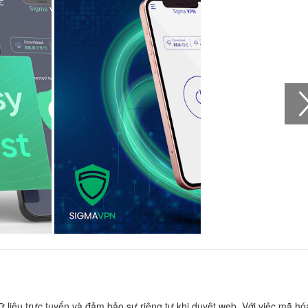
liệu trực tuyến và đảm bảo sự riêng tư khi duyệt web. Với việc mã hó