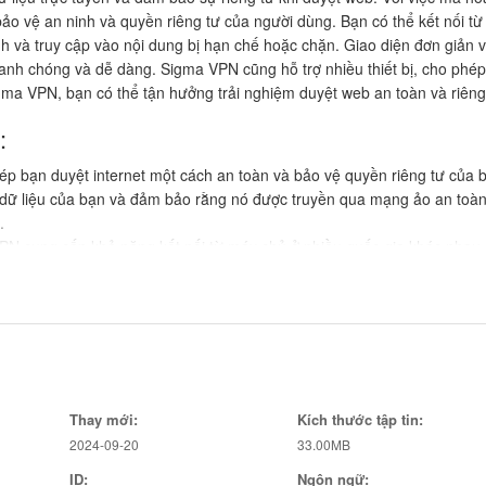
ảo vệ an ninh và quyền riêng tư của người dùng. Bạn có thể kết nối từ
nh và truy cập vào nội dung bị hạn chế hoặc chặn. Giao diện đơn giản 
hanh chóng và dễ dàng. Sigma VPN cũng hỗ trợ nhiều thiết bị, cho phép
igma VPN, bạn có thể tận hưởng trải nghiệm duyệt web an toàn và riêng
:
p bạn duyệt internet một cách an toàn và bảo vệ quyền riêng tư của 
 dữ liệu của bạn và đảm bảo rằng nó được truyền qua mạng ảo an toàn
.
VPN cung cấp khả năng kết nối từ máy chủ ở nhiều quốc gia khác nhau,
g bị hạn chế hoặc bị chặn.
ma VPN có một giao diện tương tác dễ sử dụng, giúp bạn thiết lập kết nố
ụng trên nhiều thiết bị khác nhau cùng một lúc, giúp bạn duyệt internet
g tư: Sigma VPN giúp bạn tận hưởng quyền truy cập không bị gián đoạn 
Thay mới:
Kích thước tập tin:
2024-09-20
33.00MB
ID:
Ngôn ngữ: