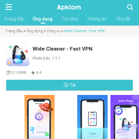
Tìm
kiếm
Trang đầu
Ứng dụng
Trò chơi
Thông tin
Chủ đề
Trang đầu
»
Ứng dụng
»
Công cụ
»
Wide Cleaner - Fast VPN
Wide Cleaner - Fast VPN
Phiên bản: 1.1.1
31.00MB
4.4
Tải