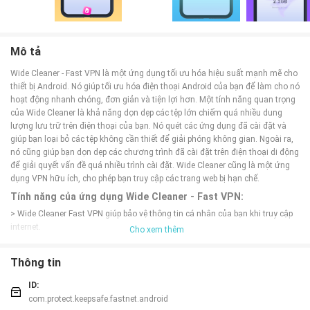
Mô tả
Wide Cleaner - Fast VPN là một ứng dụng tối ưu hóa hiệu suất mạnh mẽ cho
thiết bị Android. Nó giúp tối ưu hóa điện thoại Android của bạn để làm cho nó
hoạt động nhanh chóng, đơn giản và tiện lợi hơn. Một tính năng quan trọng
của Wide Cleaner là khả năng dọn dẹp các tệp lớn chiếm quá nhiều dung
lượng lưu trữ trên điện thoại của bạn. Nó quét các ứng dụng đã cài đặt và
giúp bạn loại bỏ các tệp không cần thiết để giải phóng không gian. Ngoài ra,
nó cũng giúp bạn dọn dẹp các chương trình đã cài đặt trên điện thoại di động
để giải quyết vấn đề quá nhiều trình cài đặt. Wide Cleaner cũng là một ứng
dụng VPN hữu ích, cho phép bạn truy cập các trang web bị hạn chế.
Tính năng của ứng dụng Wide Cleaner - Fast VPN:
> Wide Cleaner Fast VPN giúp bảo vệ thông tin cá nhân của bạn khi truy cập
internet.
Cho xem thêm
> Wide Cleaner Fast VPN giúp bạn truy cập vào nội dung bị giới hạn địa lý,
như phim và chương trình truyền hình.
Thông tin
> Wide Cleaner Fast VPN giúp bạn tăng tốc độ internet và giảm ping khi chơi
game trực tuyến.
ID:
> Wide Cleaner Fast VPN cung cấp các máy chủ VPN tải xuống tốc độ cao để
com.protect.keepsafe.fastnet.android
bạn có thể tải xuống nhanh chóng các tệp tin lớn.