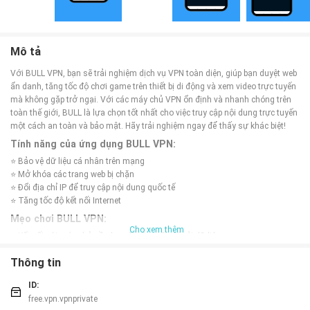
Mô tả
Với BULL VPN, bạn sẽ trải nghiệm dịch vụ VPN toàn diện, giúp bạn duyệt web
ẩn danh, tăng tốc độ chơi game trên thiết bị di động và xem video trực tuyến
mà không gặp trở ngại. Với các máy chủ VPN ổn định và nhanh chóng trên
toàn thế giới, BULL là lựa chọn tốt nhất cho việc truy cập nội dung trực tuyến
một cách an toàn và bảo mật. Hãy trải nghiệm ngay để thấy sự khác biệt!
Tính năng của ứng dụng BULL VPN:
⭐ Bảo vệ dữ liệu cá nhân trên mạng
⭐ Mở khóa các trang web bị chặn
⭐ Đổi địa chỉ IP để truy cập nội dung quốc tế
⭐ Tăng tốc độ kết nối Internet
Mẹo chơi BULL VPN:
Cho xem thêm
⭐ Kết nối với máy chủ gần bạn để tăng tốc độ tải dữ liệu
⭐ Sử dụng chức năng tự động kết nối VPN khi truy cập mạng không an toàn
Thông tin
⭐ Kiểm tra máy chủ đang hoạt động tốt nhất để trải nghiệm tốt hơn
Kết luận:
ID:
BULL VPN là lựa chọn lý tưởng cho những người muốn duyệt web ẩn danh
free.vpn.vpnprivate