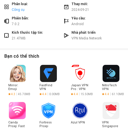
và truy cập nội dung trực tuyến một cách an toàn. Với các tính năng mạnh
Phân loại:
Thay mới:
mẽ và dễ sử dụng, BULL VPN sẽ mang lại trải nghiệm tuyệt vời cho người
Công cụ
2024-09-21
dùng. Hãy tải ngay và trải nghiệm ngay hôm nay!
Phiên bản:
Yêu cầu:
7.0.2
Android
Kích thước tập tin:
Nhà phát triển
21.47MB
VPN Media Network
Bạn có thể thích
Mirror:
FastFind
Japan VPN
NitroTech
Emoji
VPN
Pro : VPN
VPN
meme
For Japan
4.3
45.70MB
4.4
0.00MB
4.4
15.50MB
4.4
61.10MB
maker
Candy
Fortress
Azul VPN
VPN
Proxy: Fast
Proxy-
Singapore