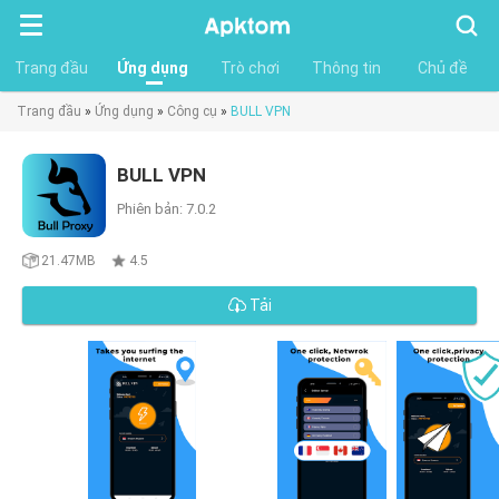
Tìm
kiếm
Trang đầu
Ứng dụng
Trò chơi
Thông tin
Chủ đề
Trang đầu
»
Ứng dụng
»
Công cụ
»
BULL VPN
BULL VPN
Phiên bản: 7.0.2
21.47MB
4.5
Tải