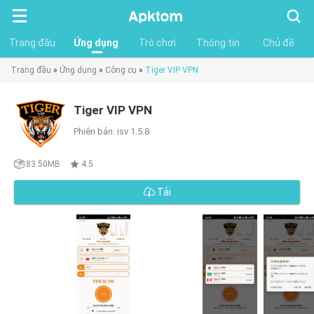
Tìm
kiếm
Trang đầu
Ứng dụng
Trò chơi
Thông tin
Chủ đề
Trang đầu
»
Ứng dụng
»
Công cụ
»
Tiger VIP VPN
Tiger VIP VPN
Phiên bản: isv 1.5.8
83.50MB
4.5
Tải