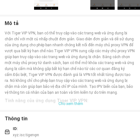
Mô tả
Với Tiger VIP VPN, bạn có thể truy cập vào các trang web và ứng dụng bị
chặn chỉ với một cú nhấp chuột đơn giản. Giao diện đơn giản và dễ sử dụng
của ứng dụng cho phép bạn nhanh chóng kết nối đến máy chủ proxy VPN để
vượt qua bất kỳ hạn chế nào.Tiger VIP VPN cung cấp các máy chủ proxy VPN
giúp bạn truy cập vào các trang web và ứng dụng bị chặn. Bằng cách chọn
một máy chủ proxy từ danh sách, bạn có thể mở khóa các trang web và ứng
dụng bị cấm mà không gặp bất kỳ hạn chế nào từ các cơ quan đăng ký
cấm.Đặc biệt, Tiger VIP VPN được đánh giá là VPN tốt nhất từng được tạo
ra. Nó không chỉ cho phép bạn truy cập vào các trang web và ứng dụng bị
chặn mà còn giúp bạn bảo vệ địa chỉ IP của mình. Tạo IPV biến của bạn, bảo
vệ thông tin cá nhân của bạn an toàn và tìm kiếm tự do trên mạng.
Tính năng của ứng dụng Tiger VIP VPN:
Cho xem thêm
❤ Giao diện đơn giản: Tiger VIP VPN sở hữu giao diện người dùng thân
thiện và dễ sử dụng. Chỉ cần nhấp chuột để kết nối và bắt đầu trải nghiệm.
Thông tin
❤ Máy chủ proxy VPN: Ứng dụng cung cấp máy chủ proxy VPN mạnh mẽ,
giúp bạn bỏ chặn trang web và ứng dụng một cách dễ dàng.
ID:
❤ Bỏ chặn trang web và ứng dụng: Với Tiger VIP VPN, bạn có thể chọn một
xyz.isc.tigervpn
máy chủ proxy và mở khóa các trang web hoặc ứng dụng bị cấm một cách