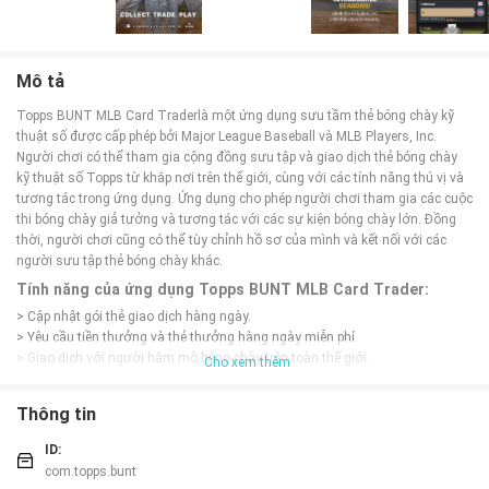
Mô tả
Topps BUNT MLB Card Traderlà một ứng dụng sưu tầm thẻ bóng chày kỹ
thuật số được cấp phép bởi Major League Baseball và MLB Players, Inc.
Người chơi có thể tham gia cộng đồng sưu tập và giao dịch thẻ bóng chày
kỹ thuật số Topps từ khắp nơi trên thế giới, cùng với các tính năng thú vị và
tương tác trong ứng dụng. Ứng dụng cho phép người chơi tham gia các cuộc
thi bóng chày giả tưởng và tương tác với các sự kiện bóng chày lớn. Đồng
thời, người chơi cũng có thể tùy chỉnh hồ sơ của mình và kết nối với các
người sưu tập thẻ bóng chày khác.
Tính năng của ứng dụng Topps BUNT MLB Card Trader:
> Cập nhật gói thẻ giao dịch hàng ngày.
> Yêu cầu tiền thưởng và thẻ thưởng hàng ngày miễn phí.
> Giao dịch với người hâm mộ bóng chày trên toàn thế giới.
Cho xem thêm
> Hoàn thành các sự kiện trong ứng dụng để mở khóa nội dung đặc biệt.
> Kết nối với các Topps đồng nghiệp và sưu tập thẻ bóng chày.
Thông tin
> Tùy chỉnh hồ sơ cá nhân với thẻ bóng chày MLB yêu thích và hình đại diện
mới.
ID:
Kết luận:
com.topps.bunt