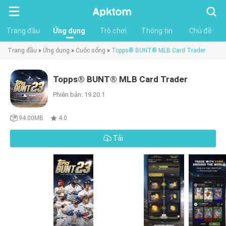
Tìm
kiếm
Trang đầu
Ứng dụng
Trò chơi
Thông tin
Chủ đề
Trang đầu
»
Ứng dụng
»
Cuộc sống
»
Topps® BUNT® MLB Card Trader
Topps® BUNT® MLB Card Trader
Phiên bản: 19.20.1
94.00MB
4.0
Tải