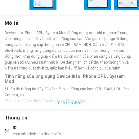
Mô tả
Device Info: Phone CPU, System Mod là ứng dụng Android mạnh mẽ cung
cấp thông tin chi tiết về thiết bị di động của bạn. Với giao diện người dùng
nâng cao, nó cung cấp thông tin về CPU, RAM, HĐH, Cảm biến, Pin, SIM,
Bluetooth, mạng, ứng dụng đã cài đặt, camera và nhiều thông tin khác.
Đồng thời, ứng dụng giúp kiểm tra độ ổn định của phần cứng và ứng dụng,
giúp bạn tối ưu hiệu suất thiết bị. Dễ dàng tiện ích để thu thập thông tin và
kiểm tra tổng quát thiết bị, giúp bạn hiểu rõ hơn về công cụ của mình.
Tính năng của ứng dụng Device Info: Phone CPU, System
Mod:
* Hiển thị thông tin đầy đủ về thiết bị di động của bạn: CPU, RAM, HĐH, Pin,
Camera, v.v.
* Kiểm tra độ ổn định từ phần cứng đến ứng dụng.
Cho xem thêm
* Xem xét khả năng hiển thị và xử lý để sử dụng tối ưu.
* Thu thập thông tin cơ bản để có cái nhìn tổng quan về hiệu suất của thiết
Thông tin
bị.
* Kiểm tra phần cứng để đảm bảo tính ổn định của thiết bị.
ID:
Mẹo chơi Device Info: Phone CPU, System Mod:
com.ytheekshana.deviceinfo