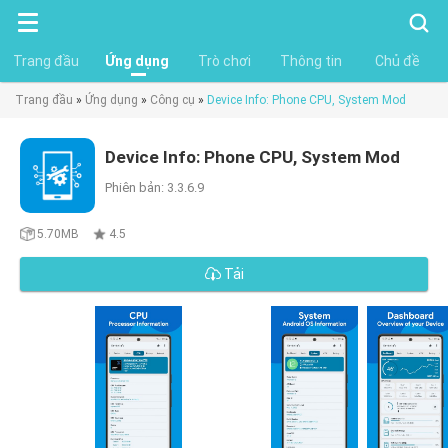
Tìm
kiếm
Trang đầu
Ứng dụng
Trò chơi
Thông tin
Chủ đề
Trang đầu
»
Ứng dụng
»
Công cụ
»
Device Info: Phone CPU, System Mod
Device Info: Phone CPU, System Mod
Phiên bản: 3.3.6.9
5.70MB
4.5
Tải