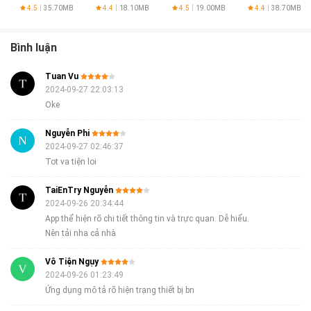
& Safe
Secure
- Get SG IP
4.5
35.70MB
4.4
18.10MB
4.5
19.00MB
4.4
38.70MB
VPN
VPN
Bình luận
Tuan Vu
2024-09-27 22:03:13
Oke
Nguyễn Phi
2024-09-27 02:46:37
Tot va tiện loi
TaiEnTry Nguyễn
2024-09-26 20:34:44
App thể hiện rõ chi tiết thông tin và trực quan. Dễ hiểu.
Nên tải nha cả nhà
Vô Tiện Ngụy
2024-09-26 01:23:49
Ứng dụng mô tả rõ hiện trạng thiết bị bn